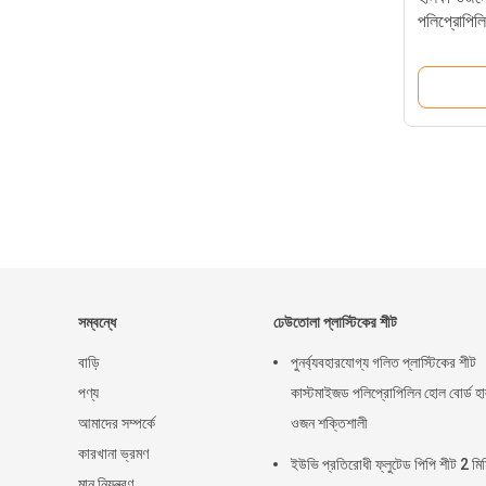
পলিপ্রোপিল
সম্বন্ধে
ঢেউতোলা প্লাস্টিকের শীট
বাড়ি
পুনর্ব্যবহারযোগ্য গলিত প্লাস্টিকের শীট
পণ্য
কাস্টমাইজড পলিপ্রোপিলিন হোল বোর্ড হ
আমাদের সম্পর্কে
ওজন শক্তিশালী
কারখানা ভ্রমণ
ইউভি প্রতিরোধী ফ্লুটেড পিপি শীট 2 মিম
মান নিয়ন্ত্রণ