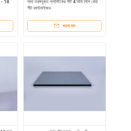
ি - 18
সাদা তরঙ্গযুক্ত প্লাস্টিকের শীট 4 মিমি পিপি বোর্ড
শীট কাস্টমাইজড
ভালো দাম