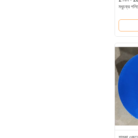
মধুচক্র পলি
হালকা ওজনের