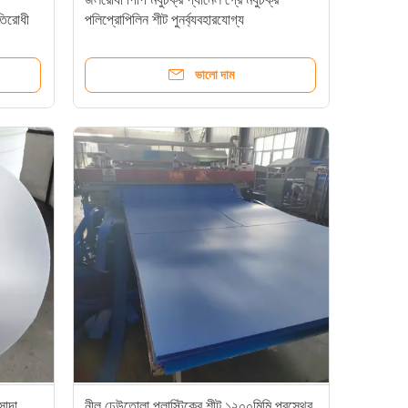
তিরোধী
পলিপ্রোপিলিন শীট পুনর্ব্যবহারযোগ্য
ভালো দাম
 সাদা
নীল ঢেউতোলা প্লাস্টিকের শীট ১২০০মিমি প্রস্থের