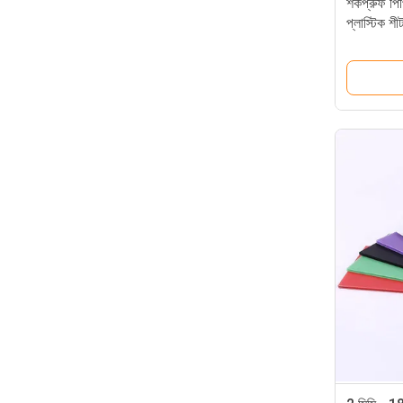
শকপ্রুফ পি
প্লাস্টিক শী