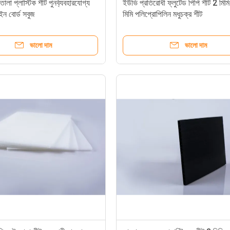
লা প্লাস্টিক শীট পুনর্ব্যবহারযোগ্য
ইউভি প্রতিরোধী ফ্লুটেড পিপি শীট 2 মিম
ইন বোর্ড সবুজ
মিমি পলিপ্রোপিলিন মধুচক্র শীট
ভালো দাম
ভালো দাম