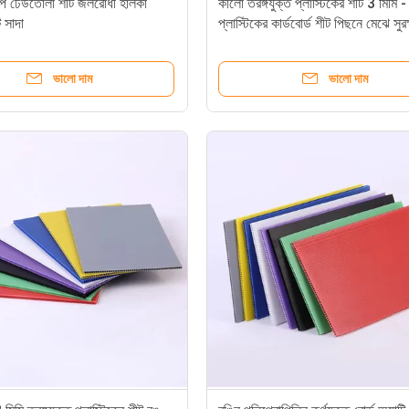
পি ঢেউতোলা শীট জলরোধী হালকা
কালো তরঙ্গযুক্ত প্লাস্টিকের শীট 3 মিমি 
ট সাদা
প্লাস্টিকের কার্ডবোর্ড শীট পিছনে মেঝে সুরক
ভালো দাম
ভালো দাম