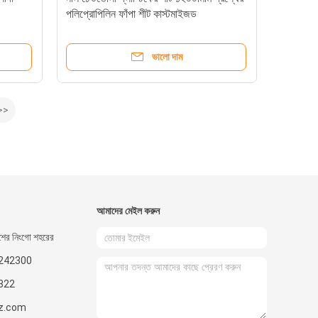
পলিপ্রোপিলিন ফাঁপা শীট কাস্টমাইজড
ভালো দাম
>>
আমাদের মেইল ​​করুন
শের নিংগো শহরের
ড।242300
322
z.com