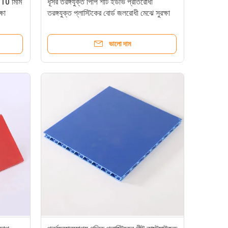
- 10 মিমি
ধূসর তরঙ্গযুক্ত পিপি শীট ইউভি প্রতিরোধী
্ষা
তরঙ্গযুক্ত প্লাস্টিকের বোর্ড জলরোধী মেঝে সুরক্ষা
ভালো দাম