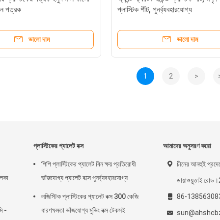
িন পত্রক
প্লাস্টিক শীট, পুনর্ব্যবহারযোগ্য
ভালো দাম
ভালো দাম
1
2
>
প্লাস্টিকের প্যালেট বক্স
আমাদের অনুসরণ করো
পিপি প্লাস্টিকের প্যালেট বিন ক্ষয় প্রতিরোধী
চীনের আনহুই প্রদে
ালকা
ভাঁজযোগ্য প্যালেট বাক্স পুনর্ব্যবহারযোগ্য
ডায়াওয়ুতাই রো
লজিস্টিক প্লাস্টিকের প্যালেট বক্স 300 কেজি
86-13856308
ি -
ধারণক্ষমতা ভাঁজযোগ্য মুভিং বক্স টেকসই
sun@ahshcb