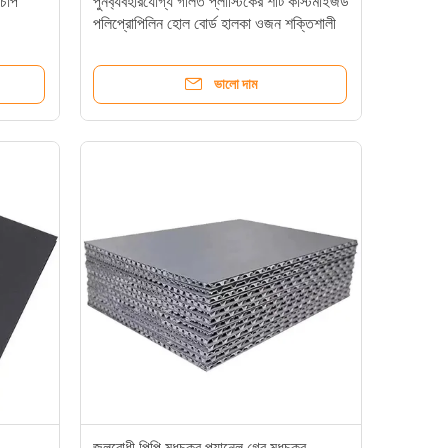
 চাপ
পুনর্ব্যবহারযোগ্য গলিত প্লাস্টিকের শীট কাস্টমাইজড
পলিপ্রোপিলিন হোল বোর্ড হালকা ওজন শক্তিশালী
ভালো দাম
জলরোধী পিপি মধুচক্র প্যানেল গ্রে মধুচক্র