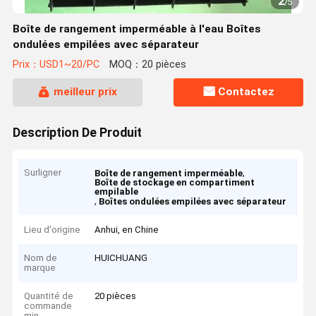
2
/
5
Boîte de rangement imperméable à l'eau Boîtes
ondulées empilées avec séparateur
Prix：USD1~20/PC
MOQ：20 pièces
meilleur prix
Contactez
Description De Produit
Surligner
,
Boîte de rangement imperméable
Boîte de stockage en compartiment
empilable
,
Boîtes ondulées empilées avec séparateur
Lieu d'origine
Anhui, en Chine
Nom de
HUICHUANG
marque
Quantité de
20 pièces
commande
min