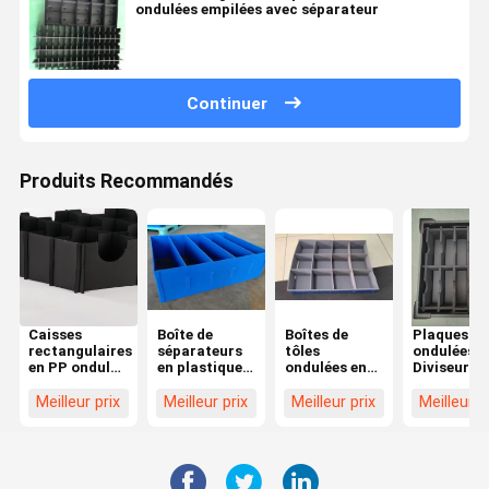
ondulées empilées avec séparateur
Continuer
Produits Recommandés
Caisses
Boîte de
Boîtes de
Plaques
rectangulaires
séparateurs
tôles
ondulées
en PP ondulé,
en plastique
ondulées en
Diviseurs 
caisses de
léger
PP anti-
poubelles 
séparation en
séparateurs
pression
plastique
Meilleur prix
Meilleur prix
Meilleur prix
Meilleur p
plastique
en plastique
Boîtes en
Rectangula
personnalisées,
ondulé anti-
plastique
Container 
antistatiques
pression bleu
ondulé
transport 
portables
mouvemen
avec
Noir Bleu