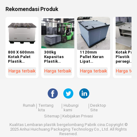
Rekomendasi Produk
800 X 600mm
300kg
1120mm
Kotak Pale
Kotak Palet
Kapasitas
Pallet Keran
Plastik
Plastik
Plastik
Lipat
persegi
Lengan Lipat
Kontainer
Pertanian
panjang
Plastik Palet
Pindah Lipat
Plastik Bulk
Kotak Pale
Harga terbaik
Harga terbaik
Harga terbaik
Harga terb
Kontainer
Plastik Bulk
Container
Lipat Tug
Kotak Plastik
Container
Digunakan
Berat ram
Coaming
Impact
Lagi
lingkunga
Resistant
Rumah
Tentang
Hubungi
Desktop
kita
kami
Site
Sitemap
Kebijakan Privasi
Kualitas
Lembaran plastik bergelombang
Pabrik cina.Copyright ©
2025 Anhui Huichuang Packaging Technology Co., Ltd. All Rights
Reserved.