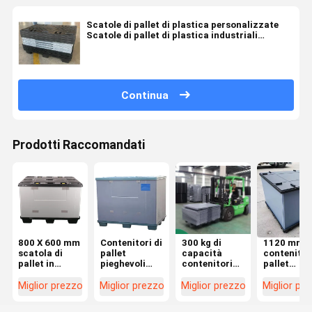
Scatole di pallet di plastica personalizzate
Scatole di pallet di plastica industriali
440x340x155mm
Continua
Prodotti Raccomandati
800 X 600 mm
Contenitori di
300 kg di
1120 mm
scatola di
pallet
capacità
contenitori
pallet in
pieghevoli
contenitori
pallet
plastica con
quadrati
mobili in
pieghevoli
manica
Contenitori di
plastica
Agricoltur
Miglior prezzo
Miglior prezzo
Miglior prezzo
Miglior pr
pieghevole
pallet
contenitori in
Contenitori
contenitore
resistenti agli
plastica
plastica p