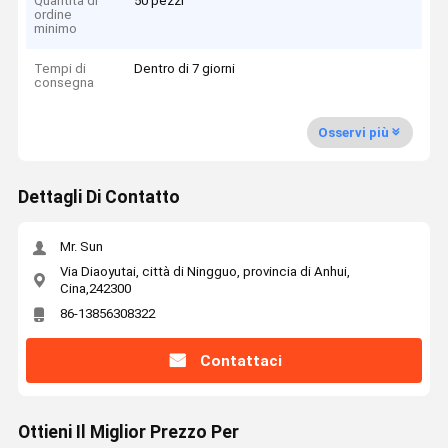
Quantità di
50 pezzi
ordine
minimo
Tempi di
Dentro di 7 giorni
consegna
Osservi più
Dettagli Di Contatto
Mr. Sun
Via Diaoyutai, città di Ningguo, provincia di Anhui,
Cina,242300
86-13856308322
Contattaci
Ottieni Il Miglior Prezzo Per