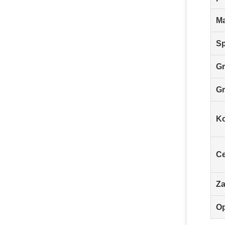
Ma
Sp
G
Gr
Ko
C
Za
O