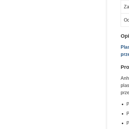
Za
Od
Opi
Pla
prz
Pro
Anh
pla
prz
P
P
P