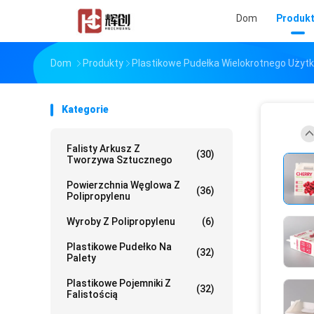
Dom
Produk
Dom
Produkty
Plastikowe Pudełka Wielokrotnego Użyt
Kategorie
Falisty Arkusz Z
(30)
Tworzywa Sztucznego
Powierzchnia Węglowa Z
(36)
Polipropylenu
Wyroby Z Polipropylenu
(6)
Plastikowe Pudełko Na
(32)
Palety
Plastikowe Pojemniki Z
(32)
Falistością