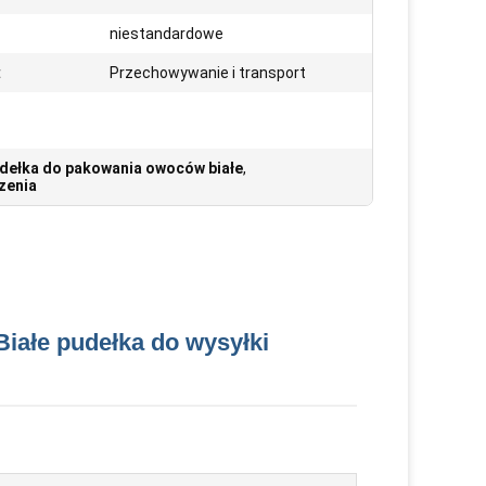
niestandardowe
:
Przechowywanie i transport
dełka do pakowania owoców białe
,
zenia
iałe pudełka do wysyłki