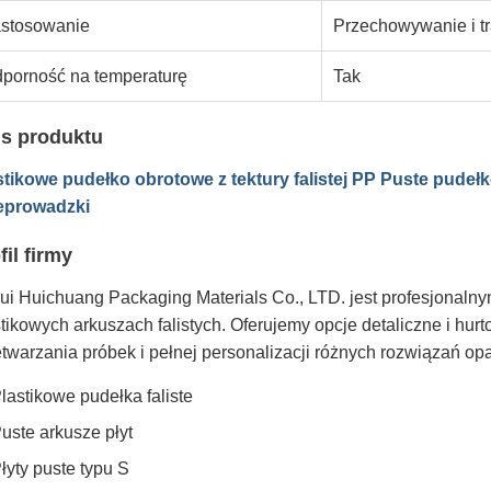
stosowanie
Przechowywanie i tr
porność na temperaturę
Tak
s produktu
stikowe pudełko obrotowe z tektury falistej PP Puste pude
eprowadzki
fil firmy
ui Huichuang Packaging Materials Co., LTD. jest profesjonaln
stikowych arkuszach falistych. Oferujemy opcje detaliczne i hu
etwarzania próbek i pełnej personalizacji różnych rozwiązań o
lastikowe pudełka faliste
uste arkusze płyt
łyty puste typu S