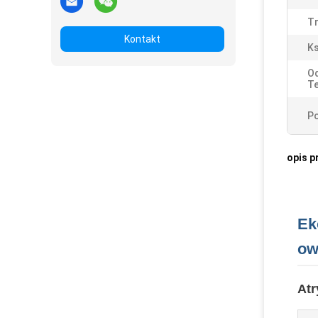
Tr
Kontakt
Ks
O
T
Po
opis p
Ek
ow
Atr