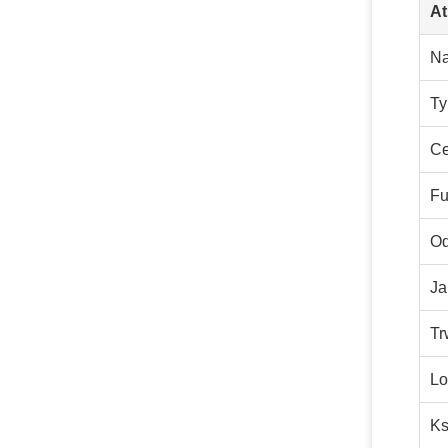
At
N
Ty
C
Fu
Od
Ja
Tr
Lo
Ks