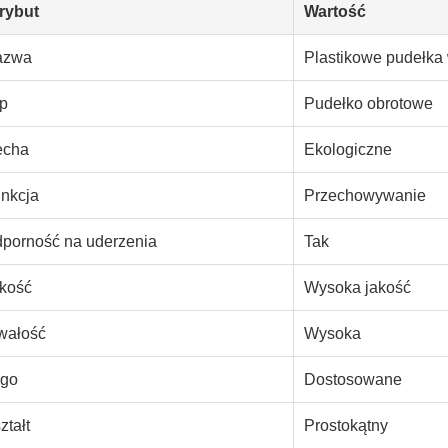
rybut
Wartość
azwa
Plastikowe pudełka 
p
Pudełko obrotowe
echa
Ekologiczne
nkcja
Przechowywanie
porność na uderzenia
Tak
kość
Wysoka jakość
wałość
Wysoka
go
Dostosowane
ztałt
Prostokątny