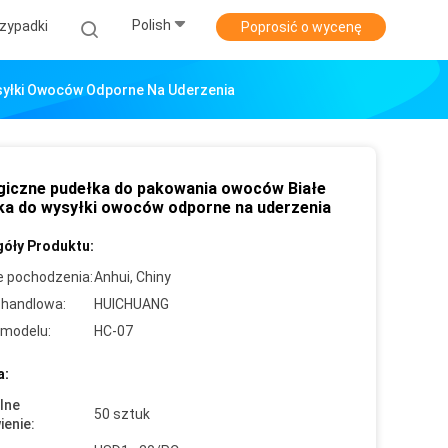
Polish
zypadki
Poprosić o wycenę
syłki Owoców Odporne Na Uderzenia
giczne pudełka do pakowania owoców Białe
ka do wysyłki owoców odporne na uderzenia
óły Produktu:
e pochodzenia:
Anhui, Chiny
handlowa:
HUICHUANG
modelu:
HC-07
a:
lne
50 sztuk
enie: