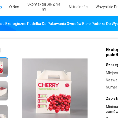
Skontaktuj Się Z Na
ty
O Nas
Aktualności
Wszystkie Pr
Mi
ku
Ekologiczne Pudełka Do Pakowania Owoców Białe Pudełka Do Wy
Ekolo
pudeł
Szczeg
Miejsc
Nazwa 
Numer 
Zapłat
Minima
zamówi