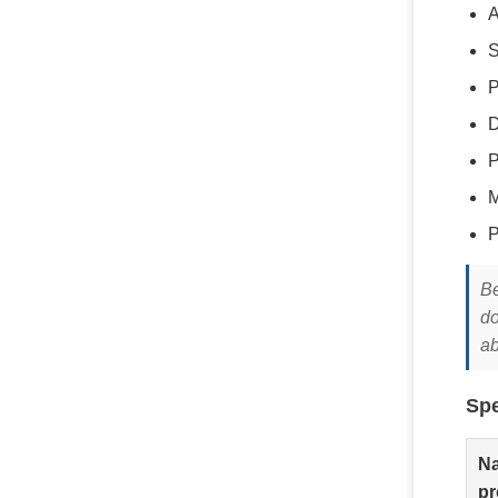
A
S
P
D
P
M
P
Be
do
ab
Spe
N
pr