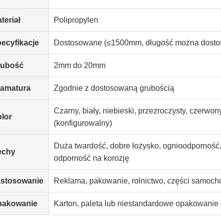
teriał
Polipropylen
ecyfikacje
Dostosowane (≤1500mm, długość można dosto
rubość
2mm do 20mm
amatura
Zgodnie z dostosowaną grubością
Czarny, biały, niebieski, przezroczysty, czerwon
lor
(konfigurowalny)
Duża twardość, dobre łożysko, ognioodporność,
echy
odporność na korozję
stosowanie
Reklama, pakowanie, rolnictwo, części samocho
pakowanie
Karton, paleta lub niestandardowe opakowanie