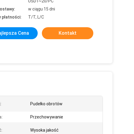
USD1~20/PC
ostawy:
w ciągu 15 dni
 płatności:
T/T, L/C
jlepsza Cena
Kontakt
:
Pudełko obrotów
a:
Przechowywanie
ć:
Wysoka jakość