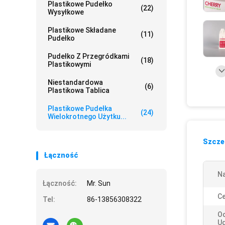
Plastikowe Pudełko
(22)
Wysyłkowe
Plastikowe Składane
(11)
Pudełko
Pudełko Z Przegródkami
(18)
Plastikowymi
Niestandardowa
(6)
Plastikowa Tablica
Plastikowe Pudełka
(24)
Wielokrotnego Użytku...
Szczeg
Łączność
Na
Łączność:
Mr. Sun
Ce
Tel:
86-13856308322
O
Ud