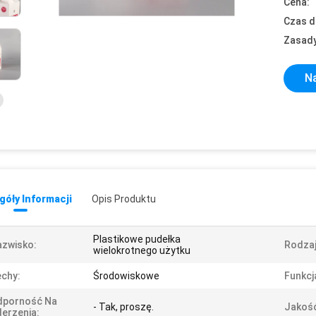
Cena:
Czas d
Zasady
Na
óły Informacji
Opis Produktu
Plastikowe pudełka
zwisko:
Rodzaj
wielokrotnego użytku
chy:
Środowiskowe
Funkcj
dporność Na
- Tak, proszę.
Jakoś
erzenia: