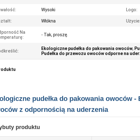
wałość:
Wysoki
Logo:
ztałt:
Włókna
Użycie
dporność Na
- Tak, proszę.
emperaturę:
Ekologiczne pudełka do pakowania owoców
,
Pu
dkreślić:
Pudełka do przewozu owoców odporne na uder
roduktu
ologiczne pudełka do pakowania owoców - B
oców z odpornością na uderzenia
ybuty produktu