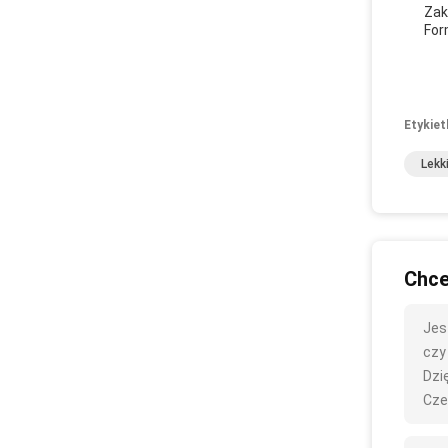
Zak
For
Etykiet
Lekk
Chce
Jes
czy 
Dzię
Cze