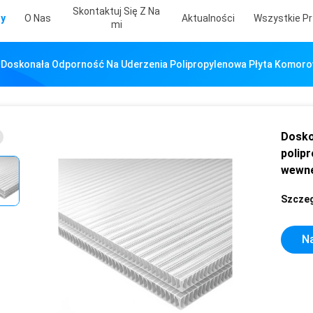
Skontaktuj Się Z Na
ty
O Nas
Aktualności
Wszystkie Pr
Mi
Doskonała Odporność Na Uderzenia Polipropylenowa Płyta Komo
Dosko
polip
wewnę
Szczeg
Na