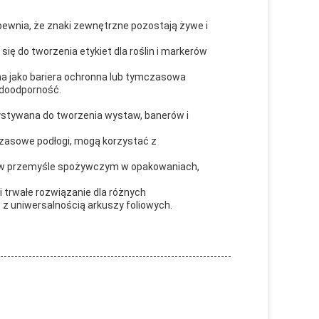
pewnia, że znaki zewnętrzne pozostają żywe i
się do tworzenia etykiet dla roślin i markerów
a jako bariera ochronna lub tymczasowa
odoodporność.
stywana do tworzenia wystaw, banerów i
mczasowe podłogi, mogą korzystać z
a w przemyśle spożywczym w opakowaniach,
i trwałe rozwiązanie dla różnych
z uniwersalnością arkuszy foliowych.