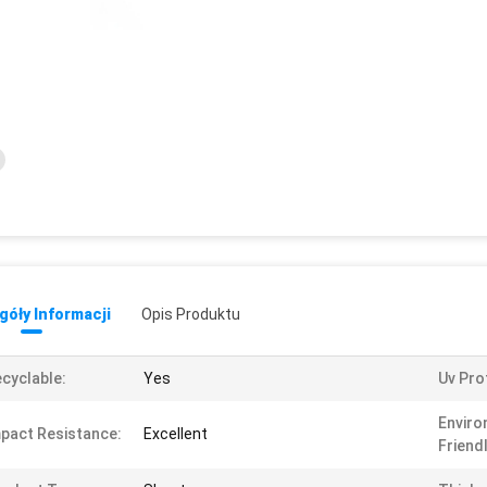
óły Informacji
Opis Produktu
cyclable:
Yes
Uv Pro
Enviro
pact Resistance:
Excellent
Friendl