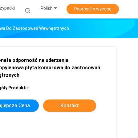
zypadki
Polish
Poprosić o wycenę
rowa Do Zastosowań Wewnętrznych
nała odporność na uderzenia
ropylenowa płyta komorowa do zastosowań
trznych
óły Produktu:
jlepsza Cena
Kontakt