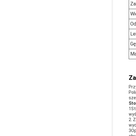
Za
Wi
Od
Le
Gę
Ma
Za
Prz
Pol
sze
Sto
1St
wyś
2. 
wyd
3Op