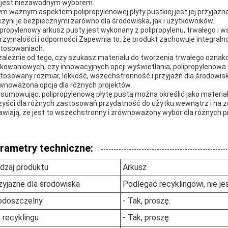
 jest niezawodnym wyborem.
ym ważnym aspektem polipropylenowej płyty pustkiej jest jej przyjazn
czyni je bezpiecznymi zarówno dla środowiska, jak i użytkowników.
ipropylenowy arkusz pusty jest wykonany z polipropylenu, trwałego i
rzymałości i odporności.Zapewnia to, że produkt zachowuje integra
tosowaniach.
zależnie od tego, czy szukasz materiału do tworzenia trwałego ozna
kowaniowych, czy innowacyjnych opcji wyświetlania, polipropyleno
tosowany rozmiar, lekkość, wszechstronność i przyjaźń dla środowiska
wnoważona opcja dla różnych projektów.
sumowując, polipropylenową płytę pustą można określić jako materiał w
zyści dla różnych zastosowań.przydatność do użytku wewnątrz i na ze
awiają, że jest to wszechstronny i zrównoważony wybór dla różnych p
rametry techniczne:
dzaj produktu
Arkusz
zyjazne dla środowiska
Podlegać recyklingowi, nie j
doszczelny
- Tak, proszę.
 recyklingu
- Tak, proszę.