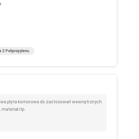
h
a Z Polipropylenu
nowa płyta komorowa do zastosowań wewnętrznych
 materiał itp.