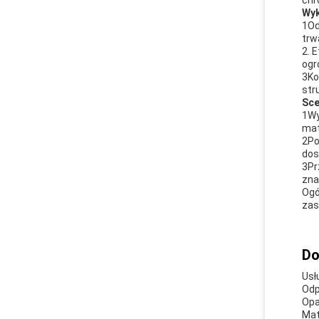
chr
Wyk
1Od
trw
2. 
ogr
3Ko
str
Sce
1Wy
mat
2Po
dos
3Pr
zna
Ogó
zas
Do
Usł
Odp
Opa
Mat