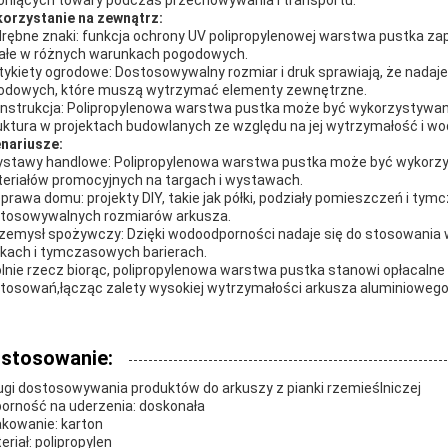
oniących towary podczas przechowywania i transportu.
orzystanie na zewnątrz:
rębne znaki: funkcja ochrony UV polipropylenowej warstwa pustka za
ałe w różnych warunkach pogodowych.
Etykiety ogrodowe: Dostosowywalny rozmiar i druk sprawiają, że nadaje 
odowych, które muszą wytrzymać elementy zewnętrzne.
nstrukcja: Polipropylenowa warstwa pustka może być wykorzystywan
uktura w projektach budowlanych ze względu na jej wytrzymałość i w
nariusze:
stawy handlowe: Polipropylenowa warstwa pustka może być wykorzy
eriałów promocyjnych na targach i wystawach.
prawa domu: projekty DIY, takie jak półki, podziały pomieszczeń i ty
tosowywalnych rozmiarów arkusza.
zemysł spożywczy: Dzięki wodoodporności nadaje się do stosowani
kach i tymczasowych barierach.
lnie rzecz biorąc, polipropylenowa warstwa pustka stanowi opłacalne 
tosowań,łącząc zalety wysokiej wytrzymałości arkusza aluminiowego 
stosowanie:
ugi dostosowywania produktów do arkuszy z pianki rzemieślniczej
orność na uderzenia: doskonała
kowanie: karton
eriał: polipropylen