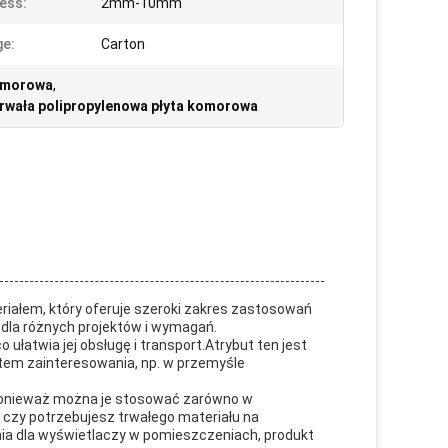
ess:
2mm-10mm
e:
Carton
komorowa
,
trwała polipropylenowa płyta komorowa
iałem, który oferuje szeroki zakres zastosowań
 dla różnych projektów i wymagań.
o ułatwia jej obsługę i transport.Atrybut ten jest
tem zainteresowania, np. w przemyśle
 ponieważ można je stosować zarówno w
 czy potrzebujesz trwałego materiału na
 dla wyświetlaczy w pomieszczeniach, produkt