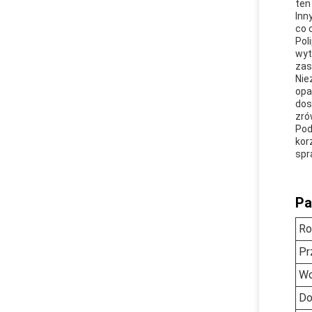
ten
Inn
co 
Pol
wyt
zas
Nie
opa
dos
zró
Pod
kor
spr
Pa
Ro
Pr
Wo
Do