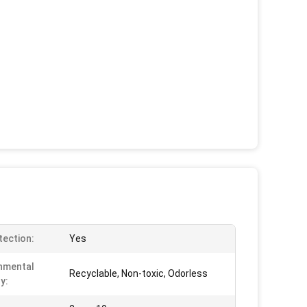
tection:
Yes
nmental
Recyclable, Non-toxic, Odorless
y: