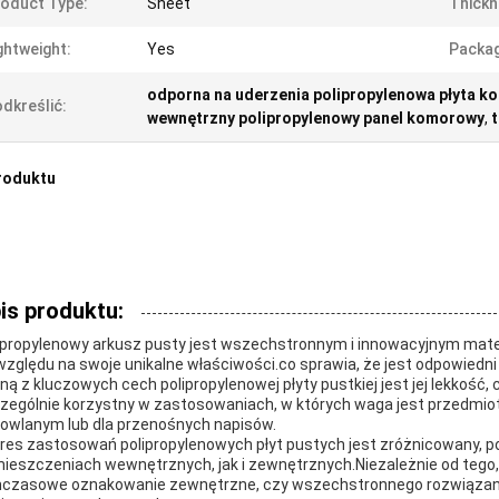
oduct Type:
Sheet
Thickn
ghtweight:
Yes
Packag
odporna na uderzenia polipropylenowa płyta 
dkreślić:
wewnętrzny polipropylenowy panel komorowy
,
roduktu
is produktu:
ipropylenowy arkusz pusty jest wszechstronnym i innowacyjnym mater
względu na swoje unikalne właściwości.co sprawia, że jest odpowiedni
ną z kluczowych cech polipropylenowej płyty pustkiej jest jej lekkość, c
zególnie korzystny w zastosowaniach, w których waga jest przedmio
owlanym lub dla przenośnych napisów.
res zastosowań polipropylenowych płyt pustych jest zróżnicowany,
ieszczeniach wewnętrznych, jak i zewnętrznych.Niezależnie od tego,
czasowe oznakowanie zewnętrzne, czy wszechstronnego rozwiązania