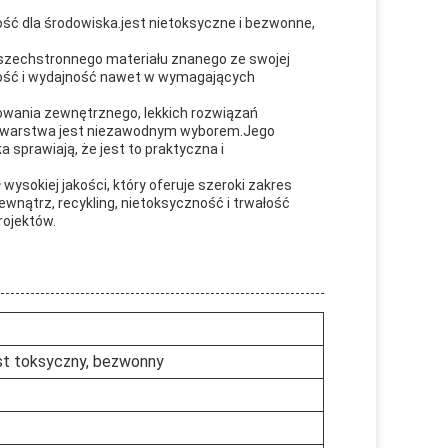
ość dla środowiska.jest nietoksyczne i bezwonne,
 wszechstronnego materiału znanego ze swojej
lność i wydajność nawet w wymagających
kowania zewnętrznego, lekkich rozwiązań
wa warstwa jest niezawodnym wyborem.Jego
 sprawiają, że jest to praktyczna i
ysokiej jakości, który oferuje szeroki zakres
wnątrz, recykling, nietoksyczność i trwałość
rojektów.
est toksyczny, bezwonny