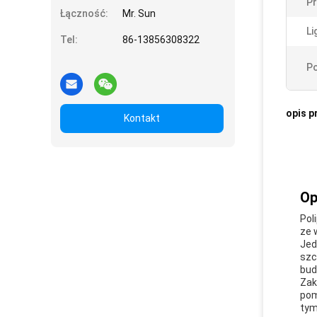
Pr
Łączność:
Mr. Sun
Li
Tel:
86-13856308322
Po
opis p
Kontakt
Op
Pol
ze 
Jed
szc
bud
Zak
pom
tym