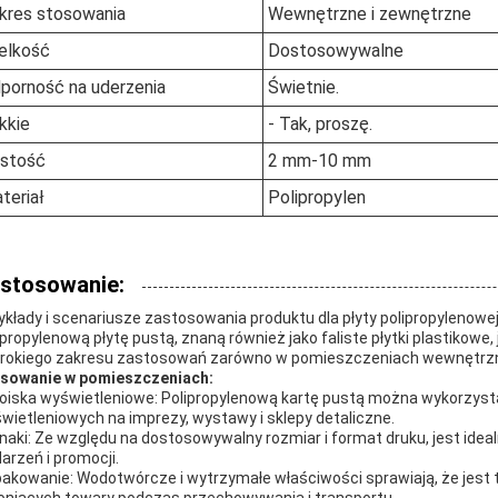
kres stosowania
Wewnętrzne i zewnętrzne
elkość
Dostosowywalne
porność na uderzenia
Świetnie.
kkie
- Tak, proszę.
stość
2 mm-10 mm
teriał
Polipropylen
stosowanie:
ykłady i scenariusze zastosowania produktu dla płyty polipropylenowej
ipropylenową płytę pustą, znaną również jako faliste płytki plastikow
rokiego zakresu zastosowań zarówno w pomieszczeniach wewnętrznyc
sowanie w pomieszczeniach:
oiska wyświetleniowe: Polipropylenową kartę pustą można wykorzyst
wietleniowych na imprezy, wystawy i sklepy detaliczne.
Znaki: Ze względu na dostosowywalny rozmiar i format druku, jest ide
arzeń i promocji.
akowanie: Wodotwórcze i wytrzymałe właściwości sprawiają, że jest