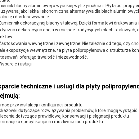
duktu:
iennik blachy aluminiowej o wysokiej wytrzymałości: Płyta poliprop
 używana jako lekka i ekonomiczna alternatywa dla blach aluminiowyc
talację i dostosowywanie.
Zamiennik dekoracyjnej blachy stalowej: Dzięki formatowi drukowania 
ktyczna i dekoracyjna opcja w miejsce tradycyjnych blach stalowych,
jektów.
Zastosowania wewnętrzne i zewnętrzne: Niezależnie od tego, czy c
ałe ekspozycje wewnętrzne, ta płyta polipropylenowa o strukturze ko
tosowań, oferując trwałość i niezawodność.
Wsparcie i usługi:
parcie techniczne i usługi dla płyty polipropyle
ejmują:
omoc przy instalacji i konfiguracji produktu
skazówki dotyczące rozwiązywania problemów, które mogą wystąpić
alecenia dotyczące prawidłowej konserwacji i pielęgnacji produktu
nformacje o specyfikacjach i możliwościach produktu