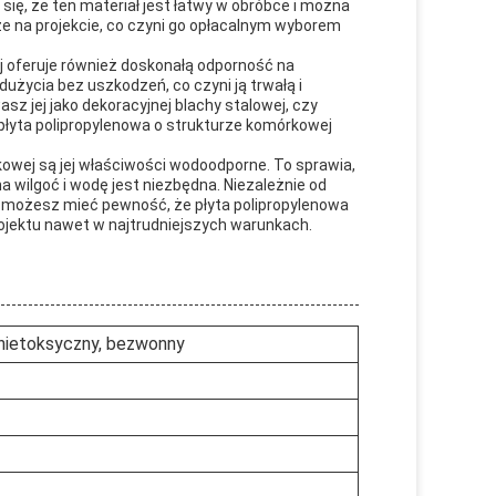
ę, że ten materiał jest łatwy w obróbce i można
ze na projekcie, co czyni go opłacalnym wyborem
ej oferuje również doskonałą odporność na
życia bez uszkodzeń, co czyni ją trwałą i
sz jej jako dekoracyjnej blachy stalowej, czy
płyta polipropylenowa o strukturze komórkowej
kowej są jej właściwości wodoodporne. To sprawia,
 wilgoć i wodę jest niezbędna. Niezależnie od
, możesz mieć pewność, że płyta polipropylenowa
jektu nawet w najtrudniejszych warunkach.
, nietoksyczny, bezwonny