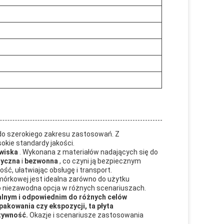
do szerokiego zakresu zastosowań. Z
sokie standardy jakości.
owiska
. Wykonana z materiałów nadających się do
syczna
i
bezwonna
, co czyni ją bezpiecznym
ść, ułatwiając obsługę i transport.
omórkowej jest idealna zarówno do użytku
 to niezawodna opcja w różnych scenariuszach.
walnym i odpowiednim do różnych celów
pakowania czy ekspozycji, ta płyta
atywność.
Okazje i scenariusze zastosowania