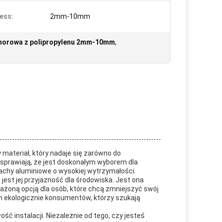
ess:
2mm-10mm
morowa z polipropylenu 2mm-10mm
,
 materiał, który nadaje się zarówno do
 sprawiają, że jest doskonałym wyborem dla
achy aluminiowe o wysokiej wytrzymałości.
jest jej przyjazność dla środowiska. Jest ona
ważoną opcją dla osób, które chcą zmniejszyć swój
ch ekologicznie konsumentów, którzy szukają
ość instalacji. Niezależnie od tego, czy jesteś