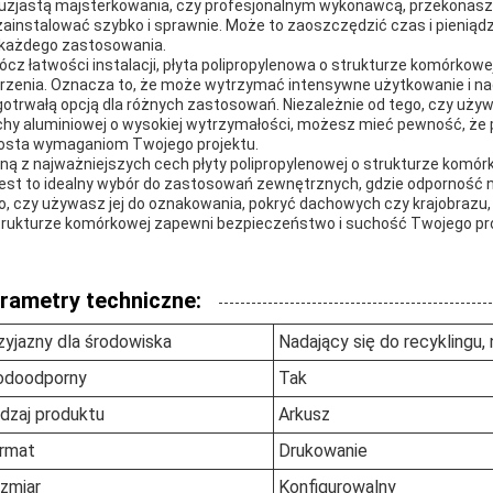
uzjastą majsterkowania, czy profesjonalnym wykonawcą, przekonasz si
zainstalować szybko i sprawnie. Może to zaoszczędzić czas i pieniąd
 każdego zastosowania.
ócz łatwości instalacji, płyta polipropylenowa o strukturze komórkow
rzenia. Oznacza to, że może wytrzymać intensywne użytkowanie i nadu
gotrwałą opcją dla różnych zastosowań. Niezależnie od tego, czy używa
chy aluminiowej o wysokiej wytrzymałości, możesz mieć pewność, że 
osta wymaganiom Twojego projektu.
ną z najważniejszych cech płyty polipropylenowej o strukturze komór
jest to idealny wybór do zastosowań zewnętrznych, gdzie odporność na
o, czy używasz jej do oznakowania, pokryć dachowych czy krajobrazu
trukturze komórkowej zapewni bezpieczeństwo i suchość Twojego pro
rametry techniczne:
zyjazny dla środowiska
Nadający się do recyklingu
doodporny
Tak
dzaj produktu
Arkusz
rmat
Drukowanie
zmiar
Konfigurowalny