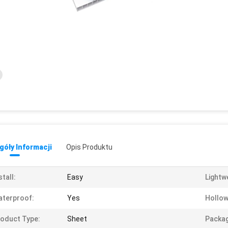
óły Informacji
Opis Produktu
stall:
Easy
Lightw
terproof:
Yes
Hollow
oduct Type:
Sheet
Packag