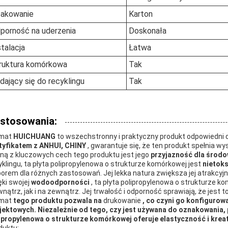
akowanie
Karton
porność na uderzenia
Doskonała
stalacja
Łatwa
ruktura komórkowa
Tak
dający się do recyklingu
Tak
stosowania:
rmat
HUICHUANG
to wszechstronny i praktyczny produkt odpowiedni 
tyfikatem z ANHUI, CHINY
, gwarantuje się, że ten produkt spełnia wy
ną z kluczowych cech tego produktu jest jego
przyjazność dla środ
yklingu, ta płyta polipropylenowa o strukturze komórkowej jest
nietok
orem dla różnych zastosowań. Jej lekka natura zwiększa jej atrakcyjno
ęki swojej
wodoodporności
, ta płyta polipropylenowa o strukturze k
nątrz, jak i na zewnątrz. Jej trwałość i odporność sprawiają, że jest
rmat
tego produktu pozwala na
drukowanie
, co czyni go konfiguro
jektowych. Niezależnie od tego, czy jest używana do oznakowania, 
ipropylenowa o strukturze komórkowej oferuje elastyczność i kre