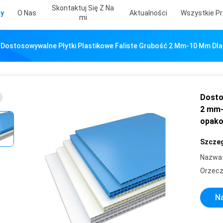
Skontaktuj Się Z Na
ty
O Nas
Aktualności
Wszystkie Pr
Mi
Dostosowywalne Płytki Plastikowe Faliste Grubość 2 Mm-10 Mm D
Dosto
2 mm-
opak
Szczeg
Nazwa 
Orzecz
Na