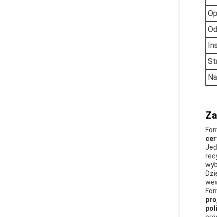
Op
Od
In
St
Na
Za
Fo
cer
Jed
rec
wyb
Dzi
wew
Fo
pro
pol