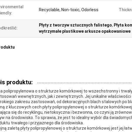
vironmental
Recyclable, Non-toxic, Odorless
Thickn
iendly:
Płyty z tworzyw sztucznych falistego
,
Płyta ko
dkreślić:
wytrzymałe plastikowe arkusze opakowaniowe
roduktu
is produktu:
ta polipropylenowa o strukturze komórkowej to wszechstronny i trwały
tosowań wewnętrznych, jak i zewnętrznych. Jej unikalne właściwości
rokiego zakresu zastosowań, od dekoracyjnych blach stalowych po bl
ną z kluczowych cech płyty polipropylenowej o strukturze komórkowej 
ająca się do recyklingu, nietoksyczna i bezwonna, co czyni ją zrówno
yw na środowisko. To sprawia, że jest to idealny wybór dla świadomy
duktu trwałego i przyjaznego dla środowiska.
ejną zaletą płyty polipropylenowej o strukturze komórkowej jest jej łatw