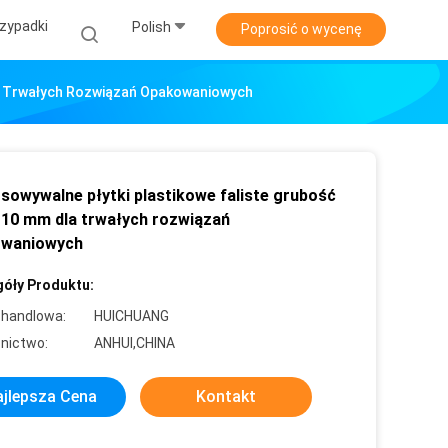
zypadki
Polish
Poprosić o wycenę
la Trwałych Rozwiązań Opakowaniowych
sowywalne płytki plastikowe faliste grubość
10 mm dla trwałych rozwiązań
owaniowych
óły Produktu:
handlowa:
HUICHUANG
nictwo:
ANHUI,CHINA
jlepsza Cena
Kontakt