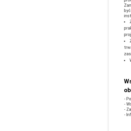
pro
Zam
być
ins
pra
pro
trw
zas
Ws
ob
- P
- W
- Z
- I