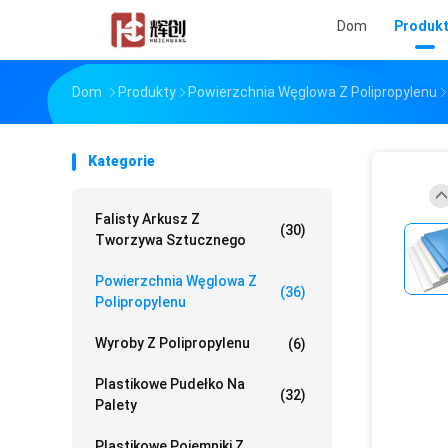
Dom
Produk
Dom
Produkty
Powierzchnia Węglowa Z Polipropylenu
Kategorie
Falisty Arkusz Z
(30)
Tworzywa Sztucznego
Powierzchnia Węglowa Z
(36)
Polipropylenu
Wyroby Z Polipropylenu
(6)
Plastikowe Pudełko Na
(32)
Palety
Plastikowe Pojemniki Z