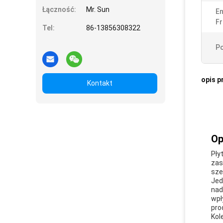
Łączność:
Mr. Sun
En
Fr
Tel:
86-13856308322
Po
opis p
Kontakt
Op
Pły
zas
sze
Jed
nad
wpł
pro
Kol