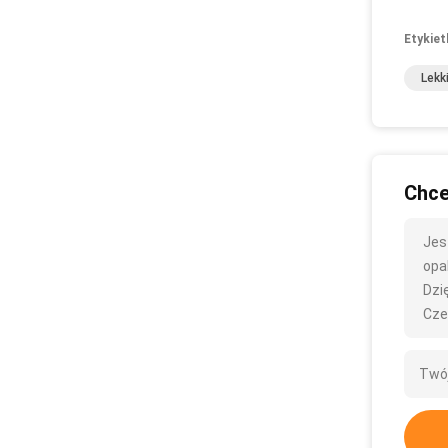
Etykiet
Lekk
Chce
Jes
opa
Dzię
Cze