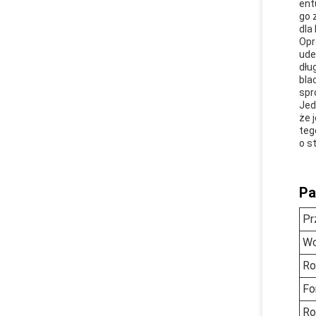
ent
go 
dla
Opr
ude
dłu
bla
spr
Jed
że 
teg
o s
Pa
Pr
Wo
Ro
Fo
Ro