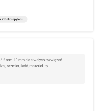
a Z Polipropylenu
ość 2 mm-10 mm dla trwałych rozwiązań
j, rozmiar, ilość, materiał itp.