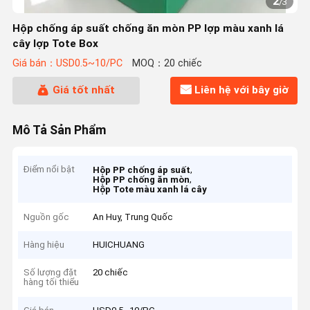
2
/
3
Hộp chống áp suất chống ăn mòn PP lợp màu xanh lá
cây lợp Tote Box
Giá bán：USD0.5~10/PC
MOQ：20 chiếc
Giá tốt nhất
Liên hệ với bây giờ
Mô Tả Sản Phẩm
Điểm nổi bật
,
Hộp PP chống áp suất
,
Hộp PP chống ăn mòn
Hộp Tote màu xanh lá cây
Nguồn gốc
An Huy, Trung Quốc
Hàng hiệu
HUICHUANG
Số lượng đặt
20 chiếc
hàng tối thiểu