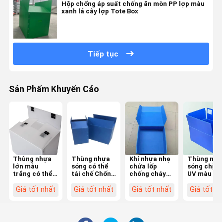
Hộp chống áp suất chống ăn mòn PP lợp màu
xanh lá cây lợp Tote Box
Tiếp tục
Sản Phẩm Khuyến Cáo
Thùng nhựa
Thùng nhựa
Khí nhựa nhẹ
Thùng nhự
lớn màu
sóng có thể
chứa lốp
sóng chịu t
trắng có thể
tái chế Chống
chống cháy
UV màu xa
tái chế, thùng
tia UV Hộp
chống áp
PP có thể t
nhựa sóng,
vận chuyển
suất hộp bìa
sử dụng và
Giá tốt nhất
Giá tốt nhất
Giá tốt nhất
Giá tốt n
độ bền cao
bằng nhựa
PP
chế
màu xanh lam