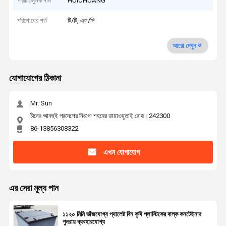
পরিচিতিমুলক নাম
HUICHUANG
পরিশোধের শর্ত
টি/টি, এল/সি
আরো দেখুন
যোগাযোগের ঠিকানা
Mr. Sun
চীনের আনহুই প্রদেশের নিংগো শহরের ডায়াওয়ুতাই রোড।242300
86-13856308322
এখন যোগাযোগ
এর সেরা মূল্য পান
১১২০ মিমি ভাঁজযোগ্য প্যালেট বিন কৃষি প্লাস্টিকের বাল্ক কনটেইনার
পুনরায় ব্যবহারযোগ্য