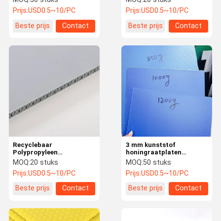
gemaakt Plastic
sandwichpanelen
Prijs:
USD0.5~10/PC
Prijs:
USD0.5~10/PC
honingraatpaneel
Weerbestendige
Beste prijs
Contact
Beste prijs
Contact
Recyclebaar
3 mm kunststof
Polypropyleen
honingraatplaten
Honingraatplaat
Recycleerbaar
MOQ:
20 stuks
MOQ:
50 stuks
Lichtgewicht Kunststof
polypropyleen plastic
Prijs:
USD0.5~10/PC
Prijs:
USD0.5~10/PC
PP Plaat 3mm - 20mm
plaat lichtgewicht
Beste prijs
Contact
Beste prijs
Contact