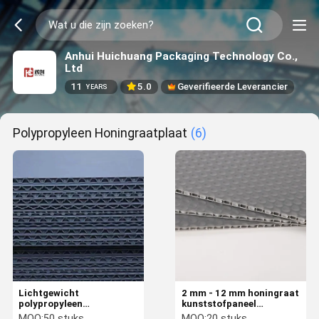
Anhui Huichuang Packaging Technology Co.,
Ltd
11
5.0
Geverifieerde Leverancier
YEARS
Polypropyleen Honingraatplaat
(6)
Lichtgewicht
2 mm - 12 mm honingraat
polypropyleen
kunststofpaneel
honingraatplaat Op maat
oliebestendige kunststof
MOQ:
50 stuks
MOQ:
20 stuks