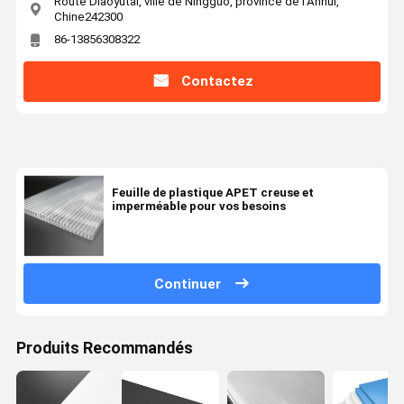
Route Diaoyutai, ville de Ningguo, province de l'Anhui,
Chine242300
86-13856308322
Contactez
Feuille de plastique APET creuse et
imperméable pour vos besoins
Continuer
Produits Recommandés