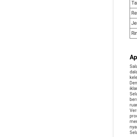
Ta
Re
Je
Ri
Ap
Sal
dal
kel
Den
ikl
Sel
ber
rua
Ver
pro
mem
nya
Sel