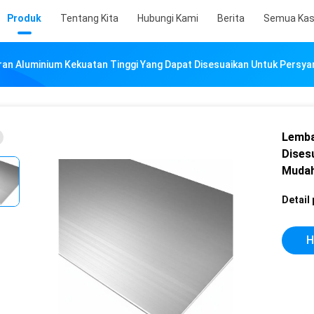
Produk
Tentang Kita
Hubungi Kami
Berita
Semua Ka
an Aluminium Kekuatan Tinggi Yang Dapat Disesuaikan Untuk Pers
Lemba
Dises
Muda
Detail
H