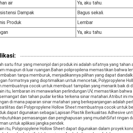
han air
Ya, aku tahu.
sistensi Dampak
Bagus sekali.
nis Produk
Lembar
ngan
Ya, aku tahu.
likasi:
ah satu fitur yang menonjol dari produk ini adalah sifatnya yang tahan
am maupun di luar ruangan.Bahan polipropilena memastikan bahwa l
embaban tanpa memburuk, menjadikannya pilihan yang dapat diandalk
gan formatnya yang dioptimalkan untuk mencetak, Polypropylene Hol
an.membuatnya cocok untuk membuat tampilan yang menarik baik di d
ain itu, lembaran ini menawarkan perlindungan UV, memastikan bahwa 
semangat dan tahan pudar ketika terkena sinar matahari.Atribut ini me
ngan di mana paparan sinar matahari yang berkepanjangan adalah per
satilitas dari Polypropylene Hollow Sheet membuatnya cocok untuk be
duk.dapat digunakan sebagai Lapisan Plastik Berkualitas Adhesive u
butuhkan pemasangan dan penghapusan yang mudahSifat ringan dan
man untuk aplikasi jangka pendek.
ain itu, Polypropylene Hollow Sheet dapat digunakan dalam proyek kon