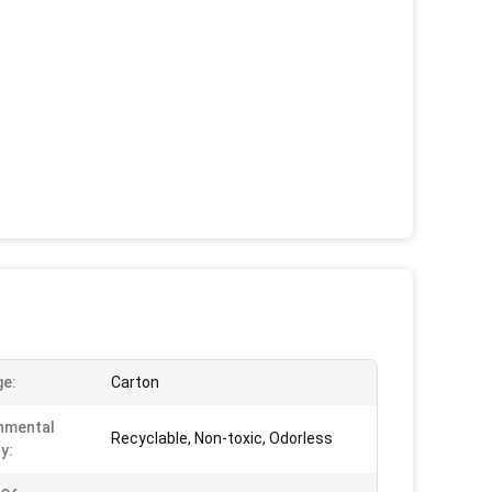
e:
Carton
nmental
Recyclable, Non-toxic, Odorless
y: