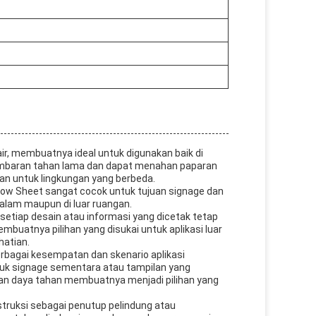
 air, membuatnya ideal untuk digunakan baik di
embaran tahan lama dan dapat menahan paparan
an untuk lingkungan yang berbeda.
low Sheet sangat cocok untuk tujuan signage dan
alam maupun di luar ruangan.
setiap desain atau informasi yang dicetak tetap
mbuatnya pilihan yang disukai untuk aplikasi luar
hatian.
rbagai kesempatan dan skenario aplikasi
ntuk signage sementara atau tampilan yang
 daya tahan membuatnya menjadi pilihan yang
struksi sebagai penutup pelindung atau