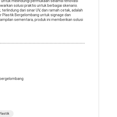
an untuk melindungi permukaan selama renovasi
arkan solusi praktis untuk berbagai skenario.
 terlindung dari sinar UV, dan ramah cetak, adalah
ar Plastik Bergelombang untuk signage dan
tampilan sementara, produk ini memberikan solusi
k bergelombang
Plastik