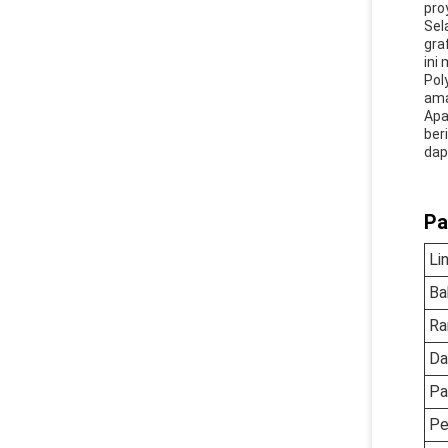
pro
Sel
gra
ini
Pol
ama
Apa
ber
dap
Pa
Li
Ba
Ra
Da
Pa
Pe