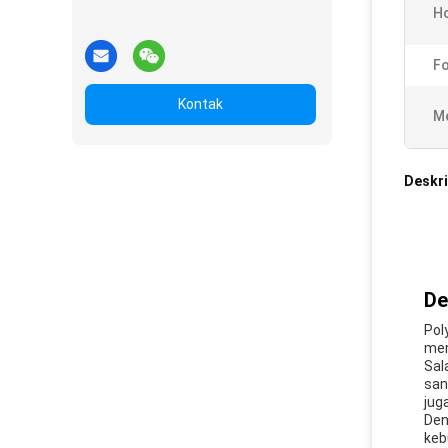
Ho
F
Kontak
Me
Deskri
De
Pol
men
Sal
san
jug
Den
keb