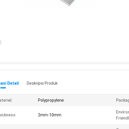
asi Detail
Deskripsi Produk
terial:
Polypropylene
Packag
Enviro
ickness:
2mm-10mm
Friendl