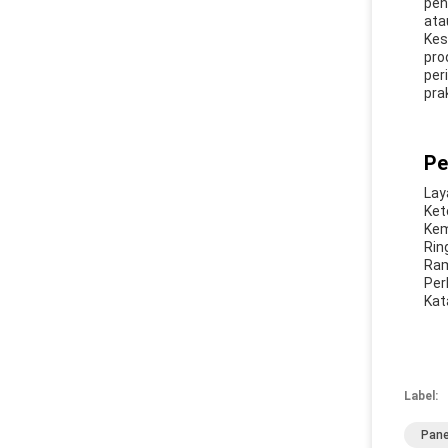
pen
ata
Kes
pro
per
pra
Pe
Lay
Ket
Kem
Rin
Ram
Per
Kat
Label:
Pane