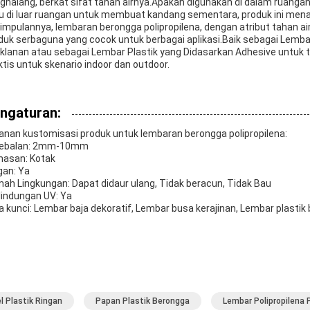
ghalang, berkat sifat tahan airnya.Apakah digunakan di dalam ruang
u di luar ruangan untuk membuat kandang sementara, produk ini menaw
impulannya, lembaran berongga polipropilena, dengan atribut tahan air,
duk serbaguna yang cocok untuk berbagai aplikasi.Baik sebagai Lemb
iklanan atau sebagai Lembar Plastik yang Didasarkan Adhesive untuk 
ktis untuk skenario indoor dan outdoor.
ngaturan:
anan kustomisasi produk untuk lembaran berongga polipropilena:
ebalan: 2mm-10mm
asan: Kotak
gan: Ya
ah Lingkungan: Dapat didaur ulang, Tidak beracun, Tidak Bau
lindungan UV: Ya
a kunci: Lembar baja dekoratif, Lembar busa kerajinan, Lembar plasti
l Plastik Ringan
Papan Plastik Berongga
Lembar Polipropilena 