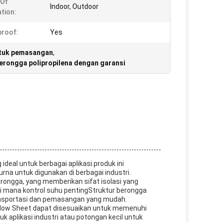
 Of
Indoor, Outdoor
ation:
roof:
Yes
ntuk pemasangan
,
erongga polipropilena dengan garansi
deal untuk berbagai aplikasi.produk ini
a untuk digunakan di berbagai industri.
erongga, yang memberikan sifat isolasi yang
 di mana kontrol suhu pentingStruktur berongga
ansportasi dan pemasangan yang mudah.
ollow Sheet dapat disesuaikan untuk memenuhi
aplikasi industri atau potongan kecil untuk