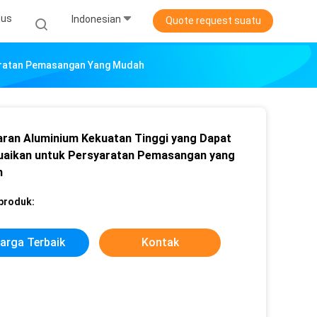
sus
Indonesian
Quote request suatu
yaratan Pemasangan Yang Mudah
ran Aluminium Kekuatan Tinggi yang Dapat
uaikan untuk Persyaratan Pemasangan yang
h
 produk:
arga Terbaik
Kontak