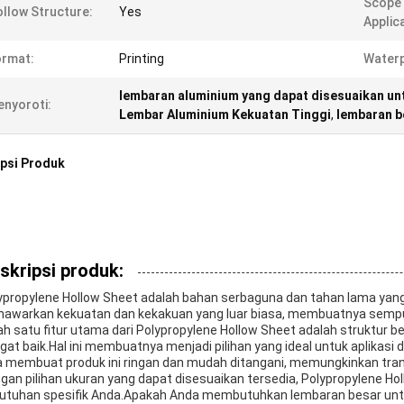
Scope
llow Structure:
Yes
Applic
ormat:
Printing
Waterp
lembaran aluminium yang dapat disesuaikan u
nyoroti:
Lembar Aluminium Kekuatan Tinggi
,
lembaran b
psi Produk
skripsi produk:
ypropylene Hollow Sheet adalah bahan serbaguna dan tahan lama yang i
awarkan kekuatan dan kekakuan yang luar biasa, membuatnya sempurn
ah satu fitur utama dari Polypropylene Hollow Sheet adalah struktur b
gat baik.Hal ini membuatnya menjadi pilihan yang ideal untuk aplikasi
a membuat produk ini ringan dan mudah ditangani, memungkinkan tr
gan pilihan ukuran yang dapat disesuaikan tersedia, Polypropylene H
utuhan spesifik Anda.Apakah Anda membutuhkan lembaran besar untuk 