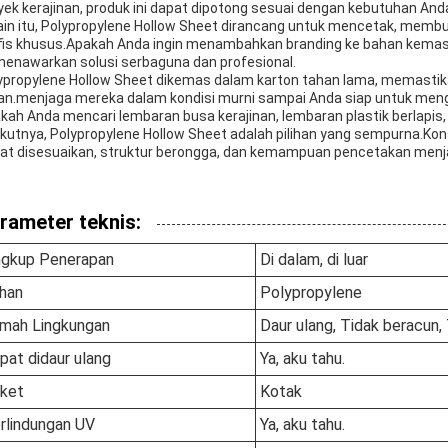
yek kerajinan, produk ini dapat dipotong sesuai dengan kebutuhan And
ain itu, Polypropylene Hollow Sheet dirancang untuk mencetak, me
fis khusus.Apakah Anda ingin menambahkan branding ke bahan kemas
 menawarkan solusi serbaguna dan profesional.
ypropylene Hollow Sheet dikemas dalam karton tahan lama, memasti
n.menjaga mereka dalam kondisi murni sampai Anda siap untuk men
kah Anda mencari lembaran busa kerajinan, lembaran plastik berlapis
ikutnya, Polypropylene Hollow Sheet adalah pilihan yang sempurna.Kon
at disesuaikan, struktur berongga, dan kemampuan pencetakan menjadi
rameter teknis:
ngkup Penerapan
Di dalam, di luar
han
Polypropylene
mah Lingkungan
Daur ulang, Tidak beracun,
pat didaur ulang
Ya, aku tahu.
ket
Kotak
rlindungan UV
Ya, aku tahu.