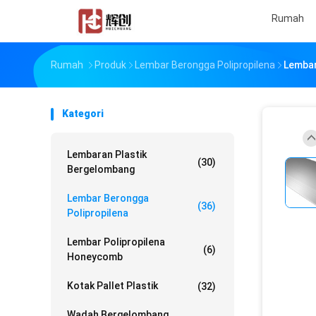
Rumah
Rumah
Produk
Lembar Berongga Polipropilena
Lembar
Kategori
Lembaran Plastik
(30)
Bergelombang
Lembar Berongga
(36)
Polipropilena
Lembar Polipropilena
(6)
Honeycomb
Kotak Pallet Plastik
(32)
Wadah Bergelombang