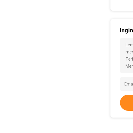
Ingi
Lem
meng
Ter
Men