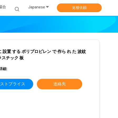
場合
Japanese
見積依頼
に 設置 する ポリプロピレン で 作ら れ た 波紋
ラスチック 板
詳細:
ストプライス
連絡先