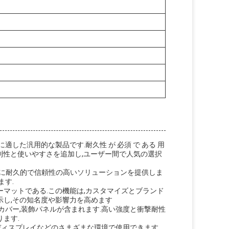
した汎用的な製品です.耐久性 が 必須 で ある 用
その便利性と使いやすさを追加し,ユーザー間で人気の選択
な要件に耐久的で信頼性の高いソリューションを提供しま
ます.
マットである.この機能は,カスタマイズとブランド
示し,その知名度や影響力を高めます
カバー,装飾パネルが含まれます.高い強度と衝撃耐性
ます.
ディスプレイなどのさまざまな環境で使用できます.