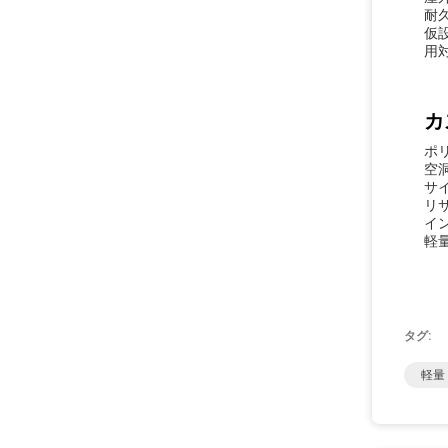
耐久
仮
用
カ
ポ
空洞
サ
リ
イン
軽量
タグ:
軽量