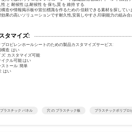
性 と 耐候性 は,耐候性 を 保ち,質 を 維持 する.
設構造や情報掲示板や宣伝標識を作るための 信頼できる素材を探していま
対効果の高いソリューションです耐久性,安装しやすさ,印刷能力の組み合
スタマイズ:
リプロピレンホールシートのための製品カスタマイズサービス:
構造: はい
イズ: カスタマイズ可能
サイクル可能:はい
ストール: 簡単
: はい
 プラスチック パネル
穴 の プラスチック板
プラスチックポリプロ