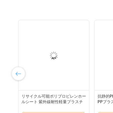
ト
リサイクル可能ポリプロピレンホー
抗静的PP
m
ルシート 紫外線耐性軽量プラスチ
PPプラ
ック板 2mm