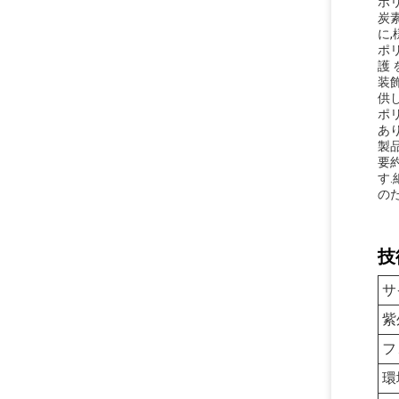
ポ
炭
に
ポリ
護 
装
供
ポ
あ
製
要
す.
の
技
サ
紫
フ
環