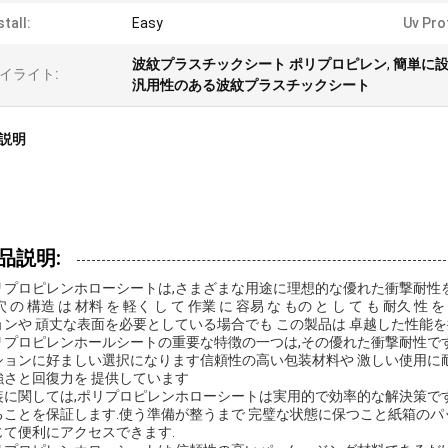
stall:
Easy
Uv Pro
波紋プラスチックシート ポリプロピレン
,
簡単に
イライト:
汎用性のある波紋プラスチックシート
説明
品説明:
リプロピレンホローシートは,さまざまな用途に理想的な優れた衝撃耐性を
穴 の 構造 は 材料 を 軽く し て 作業 に 容易 な もの と し て も 耐
ョンや 頑丈な表面を必要としている場合でも この製品は 卓越した性能
リプロピレンホールシートの重要な特徴の一つは,その優れた衝撃耐性です
ションに好ましい選択になります信頼性の高い包装材料や 激しい使用に耐
強さと回復力を 提供しています
装に関しては,ポリプロピレンホローシートは実用的で効率的な解決策です
ることを保証します.使う準備が整うまで 完璧な状態に保つこと紙箱のパッ
じて便利にアクセスできます.