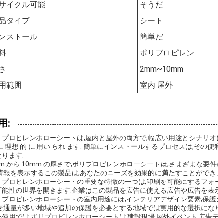
サイクル可能
そうだ
品タイプ
シート
ンストール
簡単だ
料
ポリプロピレン
さ
2mm~10mm
用範囲
室内 屋外
用:
リプロピレンホローシートは,屋内と屋外の両方で,幅広い用途とシナリオに適
 に 理想 的 に 用い られ ます. 簡単にインストールするプロセスは,
なります.
mm から 10mm の厚さで,ポリプロピレンホローシートは,さまざま
.情報を表示するこの製品は,あなたのニーズを効果的に満たすことができ
リプロピレンホローシートの重要な特徴の一つは,印刷を可能にするフォー
可能性の世界を開きます.企業はこの製品を広告に使える広告や広告を表
リプロピレンホローシートの室内用途には,インテリアデザイン要素,保護
,交通量が多い地域や追加の保護を必要とする地域では実用的な選択になり
外使用では,ポリプロピレンホローシートは,建設現場,屋外イベント,広告