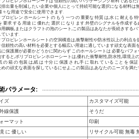
リプロピレンホローシートは 信頼性の高いパッケージング材料であるだけ
素排出量を削減したい企業や個人にとって持続可能な選択になる材料は無
,様々な用途で安全に使用できます.
プロピレン ホールシート の もう 一つ の 重要な 特質 は,水 に 耐える 特性 
を 要求 する 用途 に 優れた 選択 に なり ます.外壁のシグナルを作
飾用鋼板,またはクラフトの泡のシート,この製品はあなたが長続きする
しています.
リプロピレンホールシートの空洞構造は,衝撃耐性や防水性以上の利点を提
り信頼性の高い材料を必要とする幅広い用途に適しています頑丈な表面
品に保護層が必要かどうかに関わらず このホールシートは 必要なパフ
約すると,ポリプロピレンホローシートは,優れた衝撃耐性,防水性,環境上
紙 の 箱 の 包装 は,紙 は 十分 に 保護 さ れ,手 に 取れ て いる こと
ための頑丈な表面を探しているにせよ,この製品は,あなたのニーズを満た
術パラメータ:
イズ
カスタマイズ可能
外線保護
そうだ
ォーマット
印刷
境 に 優しい
リサイクル可能 無毒 