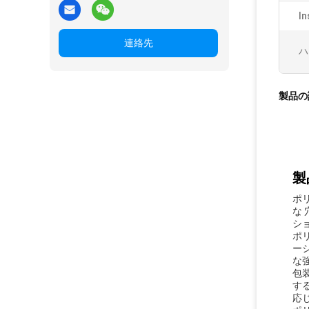
In
連絡先
ハ
製品の
製
ポ
な 
シ
ポ
ー
な
包
す
応