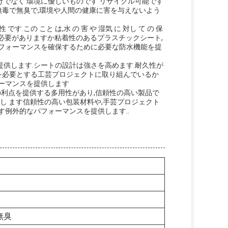
でなく 環境に優しいものです リサイクル可能です
毒で無臭で,環境や人間の健康に害を与えないよう
です.この こと は,水 の 害 や 湿気 に 対し て の 保
成する必要がありますか粘着性のあるプラスチックシート,
パフォーマンスを確保するために必要な防水機能を提
供します.シートの設計は強さを高めます.耐久性が
を必要とする工芸プロジェクトに取り組んでいるか
ォーマンスを提供します
の利点を提供する多用性があり,信頼性の高い製品で
 を 保証 し ます信頼性の高い包装材料や,手芸プロジェクト
す例外的なパフォーマンスを提供します..
無臭