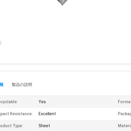
報
製品の説明
cyclable:
Yes
Forma
pact Resistance:
Excellent
Packag
oduct Type:
Sheet
Materi