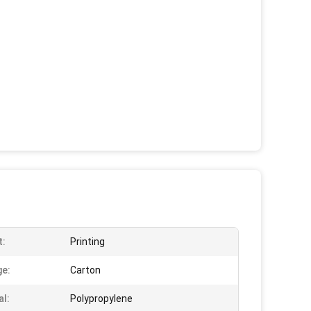
t:
Printing
e:
Carton
al:
Polypropylene