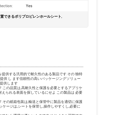
tection:
Yes
設置できるポリプロピレンホールシート
,
提供する汎用的で耐久性のある製品です.その 独特
久 性 を 提供 し ます信頼性の高いパッケージングソリュー
を提供します
.この品質は,高耐久性と保護を必要とするアプリケ
えられる表面を探しているにせよ この製品は 必要
.その紙箱包装は,輸送と保管中に製品を適切に保護
ケージは,シートを保管し,操作しやすくし,必要に