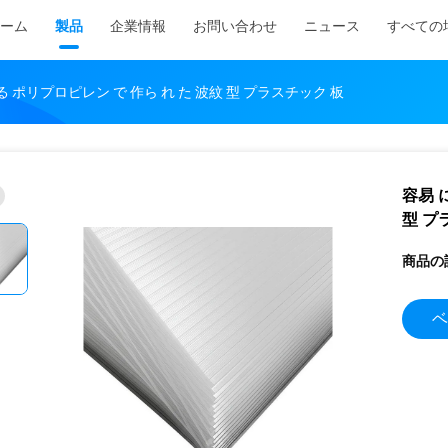
ーム
製品
企業情報
お問い合わせ
ニュース
すべての
る ポリプロピレン で 作ら れ た 波紋 型 プラスチック 板
容易 
型 プ
商品の
ベ