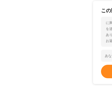
この
に興
を
あ
お