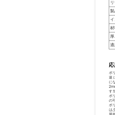
リ
製
イ
材
厚
適
応
ポ
途
に
2
す
ポ
の
ポ
は
屋