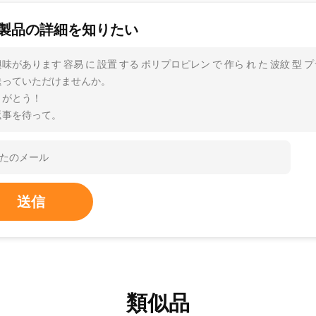
製品の詳細を知りたい
味があります 容易 に 設置 する ポリプロピレン で 作ら れ た 波紋 
送っていただけませんか。
りがとう！
返事を待って。
送信
類似品