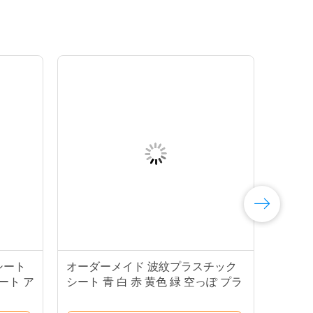
シート
オーダーメイド 波紋プラスチック
ート ア
シート 青 白 赤 黄色 緑 空っぽ プラ
スチックシート