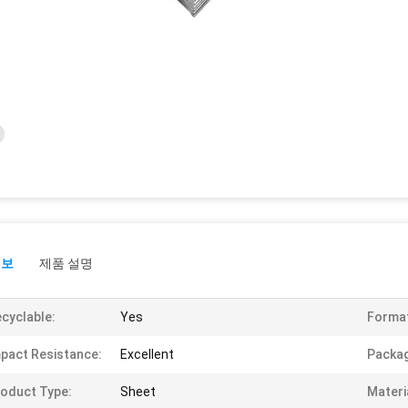
정보
제품 설명
cyclable:
Yes
Forma
pact Resistance:
Excellent
Packag
oduct Type:
Sheet
Materi