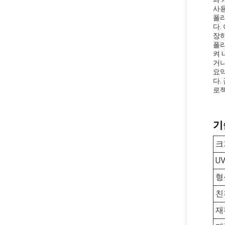
사용
폴리
다.
장하
폴리
켜 
거나
요약
다.
로젝
기
크
U
형
친
재