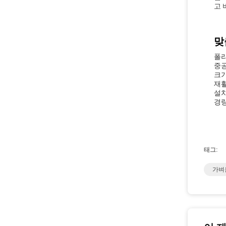
고 
맞
폴리
중공
크기
재활
설치
경량
태그:
가벼