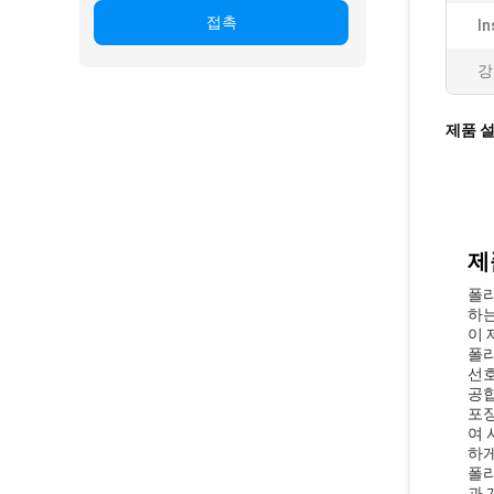
접촉
In
강
제품 
제
폴리
하는
이 
폴리
선호
공합
포장
여 
하게
폴리
과 