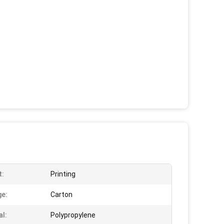
t:
Printing
e:
Carton
al:
Polypropylene