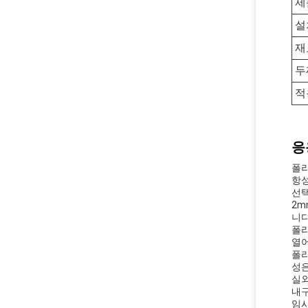
제
설
재
두
적
응
폴리
항성
선택
2m
니다
폴리
열어
폴리
성은
실외
내구
임시