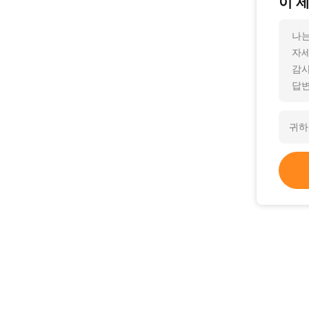
이 
나는
자세
감사
답변