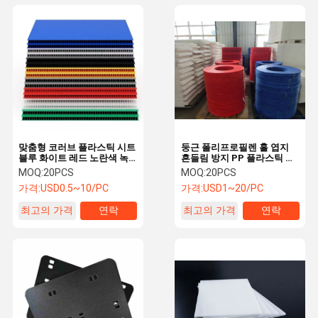
맞춤형 코러브 플라스틱 시트
둥근 폴리프로필렌 홀 엽지
블루 화이트 레드 노란색 녹
흔들림 방지 PP 플라스틱 엽
색 홀 플라스틱 시트
지 반 정적
MOQ:
20PCS
MOQ:
20PCS
가격:
USD0.5~10/PC
가격:
USD1~20/PC
최고의 가격
연락
최고의 가격
연락