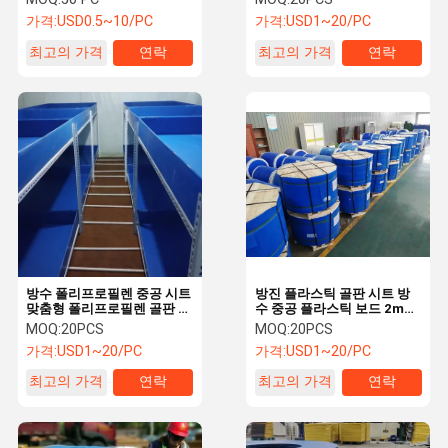
어
가격:
USD0.5~10/PC
가격:
USD1~20/PC
최고의 가격
연락
최고의 가격
연락
방수 폴리프로필렌 중공 시트
방진 플라스틱 골판 시트 방
맞춤형 폴리프로필렌 골판 시
수 중공 플라스틱 보드 2mm
트 경량
- 12mm
MOQ:
20PCS
MOQ:
20PCS
가격:
USD1~20/PC
가격:
USD1~20/PC
최고의 가격
연락
최고의 가격
연락