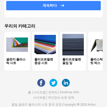
계속하다
플라스틱 접을 수있는 상자
플라스틱 디바이더 박스
우리의 카테고리
맞춤형 플라스틱 보드
플라스틱 재사용 가능한 상자
골판지 플라스
폴리프로필렌
폴리프로필렌
플라스틱제 
틱 시트
중공 시트
꿀집 잎
릿 박스
Desktop Site
홈
사이트맵
연락처
사이트맵
개인정보 보호 정책
품질
골판지 플라스틱 시트
중국 공장.Copyright © 2025 Anhui