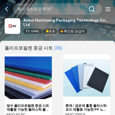
Anhui Huichuang Packaging Technology Co.,
Ltd
11
5.0
확인된 공급자
YEARS
폴리프로필렌 중공 시트
(36)
방수 폴리프로필렌 중공 시트
흰색 / 검은색 홀형 플라스틱
재활용 가능한 플라스틱 폴리
보드 재활용 가능한 PP 노어
프로필렌 시트 크리스탈 클리
브레이드 보드
MOQ:
50 PC
MOQ:
20PCS