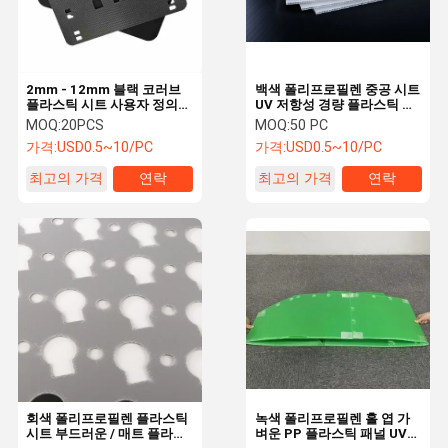
2mm - 12mm 블랙 코러브
백색 폴리프로필렌 중공 시트
플라스틱 시트 사용자 정의
UV 저항성 경량 플라스틱 보
PP 플라스틱 보드
드 내압성
MOQ:
20PCS
MOQ:
50 PC
가격:
USD0.5~10/PC
가격:
USD0.5~10/PC
최고의 가격
연락
최고의 가격
연락
홈
제품 소개
회사 소개
공장 투어
회색 폴리프로필렌 플라스틱
녹색 폴리프로필렌 홀 엽 가
시트 부드러운 / 매트 플라스
벼운 PP 플라스틱 패널 UV