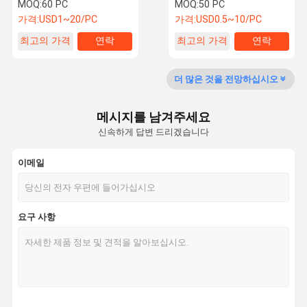
틱 PP 시트
저항성
MOQ:
60 PC
MOQ:
50 PC
가격:
USD1~20/PC
가격:
USD0.5~10/PC
최고의 가격
연락
최고의 가격
연락
품질 관리
연락처
뉴스
모든 케이스
더 많은 것을 전망하십시오
메시지를 남겨주세요
견적 요청
신속하게 답변 드리겠습니다
골판지 플라스틱 시트
이메일
폴리프로필렌 중공 시트
요구 사항
폴리프로필렌 꿀집 잎
플라스틱제 팰릿 박스
플라스틱 골판지 용기
플라스틱 운송 상자