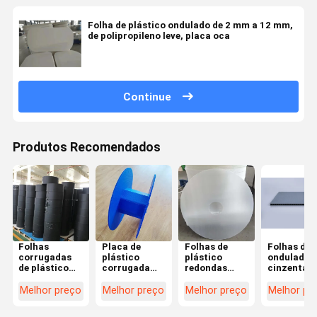
Folha de plástico ondulado de 2 mm a 12 mm,
de polipropileno leve, placa oca
Continue
Produtos Recomendados
Folhas
Placa de
Folhas de
Folhas de 
corrugadas
plástico
plástico
onduladas
de plástico
corrugada
redondas
cinzentas
preto
antiestática
antiestáticas
Resistente
resistentes à
2 mm - 20 mm
Folhas de
aos raios 
Melhor preço
Melhor preço
Melhor preço
Melhor pr
corrosão
folha oca de
plástico
Placas de
Anti-estática
PP para
brancas lisas
plástico