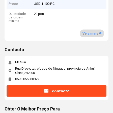
Preço
USD 1-100 PC
Quantidade
20 pcs
de ordem
mínima
Veja mais
Contacto
Mr. Sun
Rua Diaoyutai, cidade de Ningguo, província de Anhui,
China,242300
86-13856308322
contacto
Obter O Melhor Preço Para