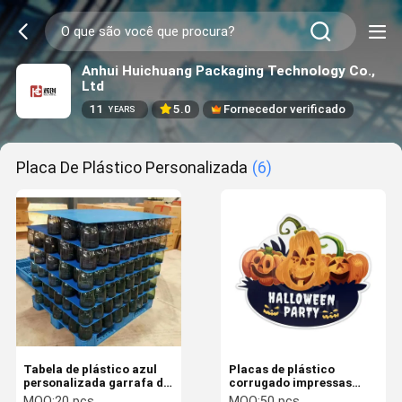
Anhui Huichuang Packaging Technology Co.,
Ltd
11
5.0
Fornecedor verificado
YEARS
Placa De Plástico Personalizada
(6)
Tabela de plástico azul
Placas de plástico
personalizada garrafa de
corrugado impressas
vinho palete folha oca de
Decoração de feriado
MOQ:
20 pcs
MOQ:
50 pcs