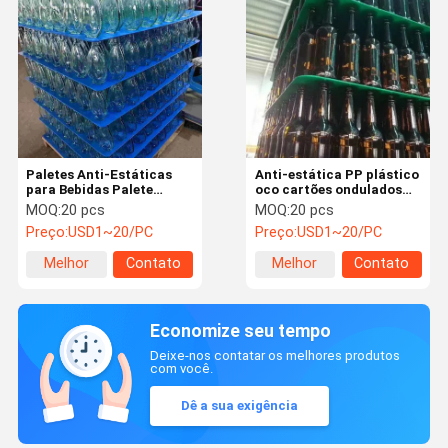
Paletes Anti-Estáticas
Anti-estática PP plástico
para Bebidas Palete
oco cartões ondulados
Impermeável de Garrafas
folha bebidas
MOQ:
20 pcs
MOQ:
20 pcs
Personalizado
impermeável garrafa
Preço:
USD1~20/PC
Preço:
USD1~20/PC
tabuleiro
Melhor
Contato
Melhor
Contato
preço
preço
Economize seu tempo
Deixe-nos contatar os melhores produtos
com você.
Dê a sua exigência