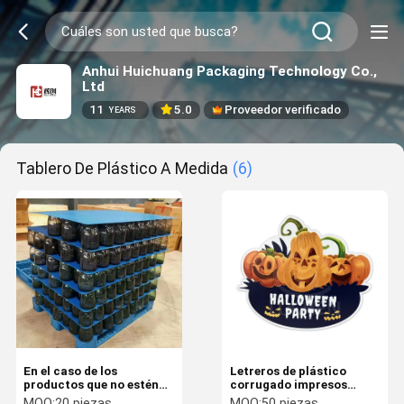
Anhui Huichuang Packaging Technology Co.,
Ltd
11
5.0
Proveedor verificado
YEARS
Tablero De Plástico A Medida
(6)
En el caso de los
Letreros de plástico
productos que no estén
corrugado impresos
sujetos a restricciones de
Decoración navideña
MOQ:
20 piezas
MOQ:
50 piezas