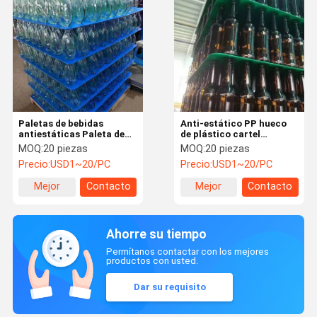
Paletas de bebidas
Anti-estático PP hueco
antiestáticas Paleta de
de plástico cartel
bebidas impermeables
ondulado hoja bebidas
MOQ:
20 piezas
MOQ:
20 piezas
embotelladas
botella impermeable
Precio:
USD1~20/PC
Precio:
USD1~20/PC
personalizadas
tablero de paletas
Mejor
Contacto
Mejor
Contacto
precio
precio
Ahorre su tiempo
Permítanos contactar con los mejores
productos con usted.
Dar su requisito