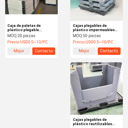
Caja de paletas de
Cajas plegables de
plástico plegable
plástico impermeables
personalizada Caja de
Cajas de palets plegables
MOQ:
20 piezas
MOQ:
50 piezas
paletas plegables blancas
rectangulares apilables
Precio:
USD0.5~10/PC
Precio:
USD0.5~10/PC
a prueba de agua
Mejor
Contacto
Mejor
Contacto
precio
precio
Inicio
Productos
Sobre
Visita A La
Nosotros
Fábrica
Cajas plegables de
plástico reutilizables