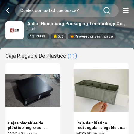
Anhui Huichuang Packaging Technology Co.,
Ltd
11
5.0
Proveedor verificado
YEARS
Caja Plegable De Plástico
(11)
Cajas plegables de
Caja de plástico
plástico negro con
rectangular plegable con
láminas corrugadas,
separadores de plástico
MOQ:
50 piezas
MOQ:
50 piezas