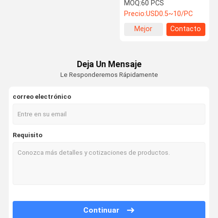
grises Cajas de plástico
MOQ:
60 PCS
plegables rectangulares
Precio:
USD0.5~10/PC
Mejor
Contacto
Control De
Contacto
Noticias
Todos Los
precio
Calidad
Casos
Deja Un Mensaje
Le Responderemos Rápidamente
correo electrónico
Solicitar Una
Cotización
lámina de plástico corrugado
Requisito
hoja hueco del polipropileno
Hojas de polipropileno de panal de miel
caja de plataforma plástica
Continuar
Contenedores de plástico ondulado