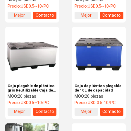
contenedores de
ligera, gris
Precio:
USD0.5~10/PC
Precio:
USD0.5~10/PC
almacenamiento
plegables personalizados
Mejor
Contacto
Mejor
Contacto
precio
precio
Caja plegable de plástico
Caja de plástico plegable
gris Reutilizable Caja de
de 10L de capacidad
manga de paleta Durable
MOQ:
20 piezas
MOQ:
20 piezas
Precio:
USD0.5~10/PC
Precio:
USD 0.5-10/PC
Mejor
Contacto
Mejor
Contacto
precio
precio