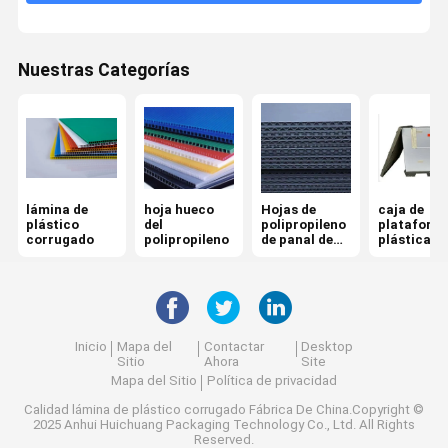
Caja de plástico de envío
Nuestras Categorías
Caja plegable de plástico
Caja de divisores de plástico
Tablero de plástico a medida
Cajas de plástico reutilizables
lámina de
hoja hueco
Hojas de
caja de
plástico
del
polipropileno
plataform
corrugado
polipropileno
de panal de
plástica
miel
Inicio
Mapa del
Contactar
Desktop
Sitio
Ahora
Site
Mapa del Sitio
Política de privacidad
Calidad
lámina de plástico corrugado
Fábrica De China.Copyright ©
2025 Anhui Huichuang Packaging Technology Co., Ltd. All Rights
Reserved.