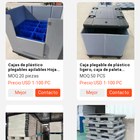
Cajas de plástico
Caja plegable de plástico
plegables apilables Hoja
ligero, caja de paleta
de panal de miel Caja de
plegable portátil y
MOQ:
20 piezas
MOQ:
50 PCS
manga de plástico grande
reutilizable
Precio:
USD 1-100 PC
Precio:
USD 1-100 PC
Mejor
Contacto
Mejor
Contacto
precio
precio