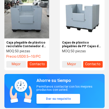
Caja plegable de plástico
Cajas de plástico
reciclable Contenedor de
plegables de PP Cajas de
paletas impermeable
plástico plegables
MOQ:
50 piezas
MOQ:
50 piezas
Capacidad 10L
apilables Ligero
Precio:
USD0.5~10/PC
Mejor
Contacto
Mejor
Contacto
precio
precio
Ahorre su tiempo
Permítanos contactar con los mejores
productos con usted.
Dar su requisito