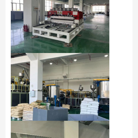
hoja corrugada de plástico, una caja de paletas de manga de
plástico, una bandeja de plástico, una caja de embalaje,
etc.Envases tridimensionales para satisfacer las necesidades de
los clientes en materia de logística.
Control De
Contacto
Noticias
Todos Los
Calidad
Casos
Solicitar Una
Cotización
lámina de plástico corrugado
hoja hueco del polipropileno
Hojas de polipropileno de panal de miel
caja de plataforma plástica
Contenedores de plástico ondulado