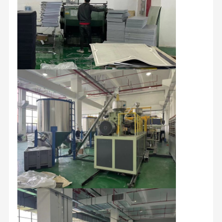
Anhui Huichuang Packaging Technology Co., Ltd. y sus
subsidiarias
Basándonos en la filosofía empresarial de uso
eficiente de los recursos y protección del medio ambiente,
Inicio
Productos
Sobre
Visita A La
estamos comprometidos con la búsqueda de la excelencia en
soluciones de embalaje logístico integrado.Introducción de
Nosotros
Fábrica
tecnología extranjera avanzada y equipos de moldeo por
inyecciónEn el caso de los productos de la industria de la Unión,
los productos incluyen una caja de facturación de plástico, una