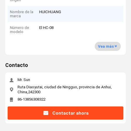
Nombre de la
HUICHUANG
marca
Número de
El HC-08
modelo
Vea más
Contacto
Mr. Sun
Ruta Diaoyutai, ciudad de Ningguo, provincia de Anhui,
China,242300
86-13856308322
Contactar ahora