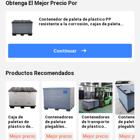
Obtenga El Mejor Precio Por
Contenedor de paleta de plástico PP
resistente a la corrosión, cajas de paleta
plegables y reciclables
Continuar
Productos Recomendados
Caja de
Contenedores
Contenedores
Contenedo
paletas de
de paletas
de transporte
de paletas
plástico de
plegables
de plástico
plegables 
800 x 600 mm
cuadrados
plegables con
1120 mm
con manga
Resistentes a
capacidad
Agricultur
Mejor precio
Mejor precio
Mejor precio
Mejor pre