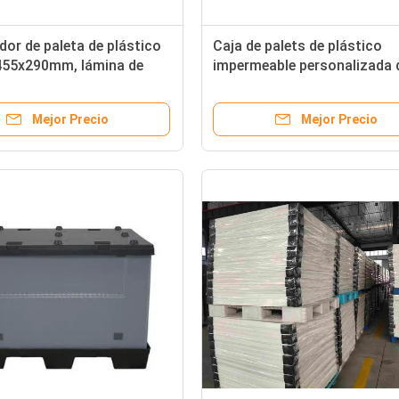
or de paleta de plástico
Caja de palets de plástico
455x290mm, lámina de
impermeable personalizada 
abeja de PP, contenedores
palets plegables 1200 * 100
 reutilizables, apilables
1000 mm con tapa y base
Mejor Precio
Mejor Precio