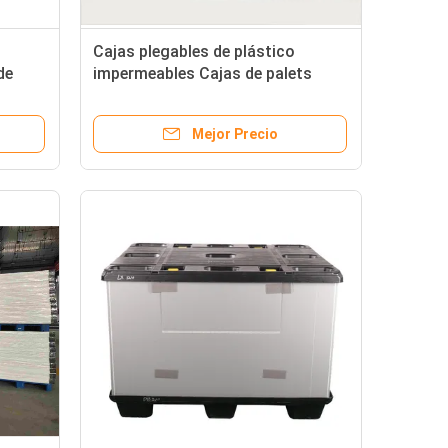
Cajas plegables de plástico
de
impermeables Cajas de palets
0 *
plegables rectangulares apilables
Mejor Precio