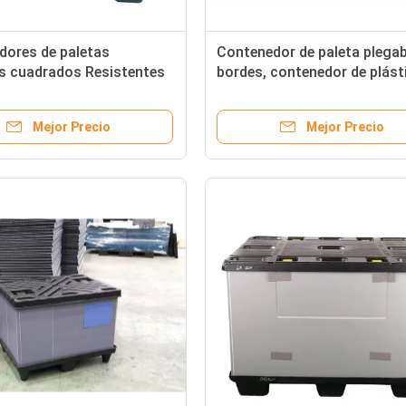
dores de paletas
Contenedor de paleta plegab
es cuadrados Resistentes
bordes, contenedor de plást
tos Contenedores de
reciclable para mudanzas,
instables
personalizado
Mejor Precio
Mejor Precio