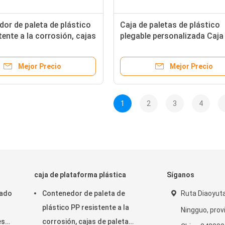
or de paleta de plástico
Caja de paletas de plástico
tente a la corrosión, cajas
plegable personalizada Caja
a plegables y reciclables
paletas plegables blancas a
prueba de agua
Mejor Precio
Mejor Precio
1
2
3
4
o
caja de plataforma plástica
Síganos
gado
Contenedor de paleta de
Ruta Diaoyuta
plástico PP resistente a la
Ningguo, prov
eso
corrosión, cajas de paleta