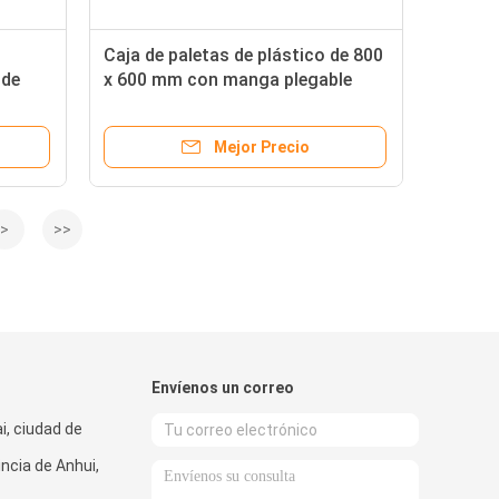
Caja de paletas de plástico de 800
 de
x 600 mm con manga plegable
Contenedor de paletas de plástico
Caja de revestimiento de plástico
Mejor Precio
>
>>
Envíenos un correo
i, ciudad de
incia de Anhui,