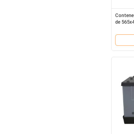
Contened
de 565x
nido de 
de paleta