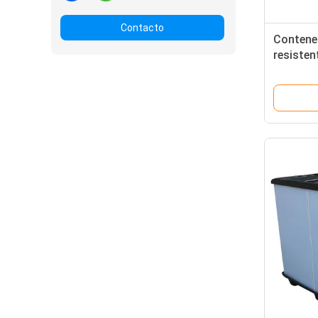
Contacto
Contened
resisten
palet im