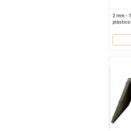
2 mm - 1
plástico
plegable
contene