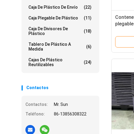
Caja De Plástico De Envío
(22)
Contene
Caja Plegable De Plástico
(11)
plegabl
Caja De Divisores De
a impac
(18)
Plástico
paletas 
Tablero De Plástico A
(6)
Medida
Cajas De Plástico
(24)
Reutilizables
Contactos
Contactos:
Mr. Sun
Teléfono:
86-13856308322