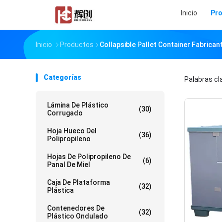
Inicio
Pr
Inicio
Productos
Collapsible Pallet Container Fabrican
Categorías
Palabras c
Lámina De Plástico
(30)
Corrugado
Hoja Hueco Del
(36)
Polipropileno
Hojas De Polipropileno De
(6)
Panal De Miel
Caja De Plataforma
(32)
Plástica
Contenedores De
(32)
Plástico Ondulado