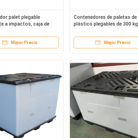
or palet plegable
Contenedores de paletas de
te a impactos, caja de
plástico plegables de 300 kg
permeable con tapa y base
capacidad caja de rotación
plegable personalizada
Mejor Precio
Mejor Precio