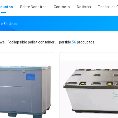
oductos
Sobre Nosotros
Contacto
Noticias
Todos Los 
te En Línea
lave
「collapsible pallet container」
partido
56
productos.