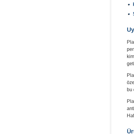
Uy
Pla
pen
kim
geti
Pla
öze
bu 
Pla
ant
Haf
Ür