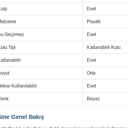
Kulp
Evet
Malzeme
Plastik
Su Geçirmez
Evet
utu Tipi
Katlanabilir Kutu
atlanabilir
Evet
Boyut
Orta
ekrar Kullanılabilir
Evet
Renk
Beyaz
üne Genel Bakış