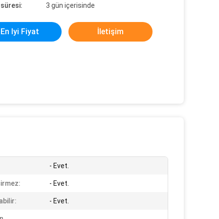
süresi:
3 gün içerisinde
En Iyi Fiyat
İletişim
- Evet.
irmez:
- Evet.
bilir:
- Evet.
n