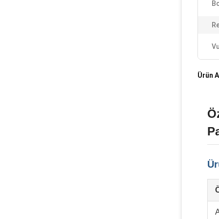
Bo
Re
Vu
Ürün A
Öz
P
Ür
Ö
A