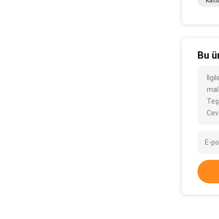
Katla
Bu ü
İlgi
mal
Teş
Cev