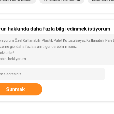
nabilir Plastik Kutular
Katlanabilir Palet Kutusu
Katlanabilir Pl
rün hakkında daha fazla bilgi edinmek istiyorum
leniyorum Özel Katlanabilir Plastik Palet Kutusu Beyaz Katlanabilir Pal
zeme gibi daha fazla ayrıntı gönderebilir misiniz
ekkürler!
abını bekliyorum.
Sunmak