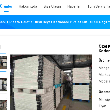
Ürünler
Hakkımızda
Bize Ulaşın
Haberler
Tüm Servis Tal
abilir Plastik Palet Kutusu Beyaz Katlanabilir Palet Kutusu Su Geçir
Özel K
Katla
Ürün ay
Menşe 
Marka a
Model 
Ödeme 
Min sip
Fiyat: