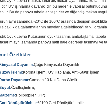
stik Oyuk Levha Kutusu, farklı dış mekan ayarlarında kullanıma
iptir. UV ışınlarına dayanıklıdır, bu nedenle yapısal bütünlüğ
abilir. Bu da panoyu tabelalar, teşhirler ve diğer dış mekan uygul
ürün aynı zamanda -20°C ile 100°C arasında değişen sıcaklıklar
 sıcaklık dalgalanmalarının meydana gelebileceği farklı ortamla
stik Oyuk Levha Kutusunun oyuk tasarımı, ambalajlama, tabela ve 
tasarım aynı zamanda panoyu hafif hale getirerek taşımayı ve taş
mel Özellikler
Kimyasal Dayanım:
Çoğu Kimyasala Dayanıklı
Yüzey İşlemi:
Korona İşlemi, UV Kaplama, Anti-Statik İşlem
Darbe Dayanımı:
Camdan 10 Kat Daha Güçlü
Boyut:
Özelleştirilmiş
Malzeme:
Polipropilen (PP)
Geri Dönüştürülebilir:
%100 Geri Dönüştürülebilir