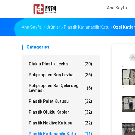
Ana Sayfa
Ana Sayfa
Ürünler
Plastik Katlanabilir Kutu
Özel Katlan
Catagories
Oluklu Plastik Levha
(30)
Polipropilen Boş Levha
(36)
Polipropilen Bal Çekirdeği
(6)
Levhası
Plastik Palet Kutusu
(32)
Plastik Oluklu Kaplar
(32)
Plastik Nakliye Kutusu
(22)
Plastik Katlanabilir Kutu
(11)