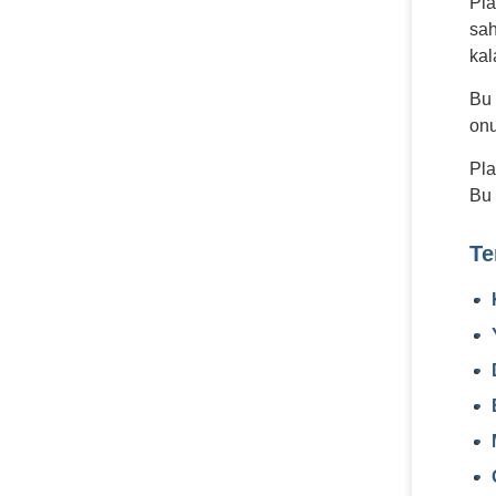
Pla
sah
kal
Bu 
onu
Pla
Bu 
Te