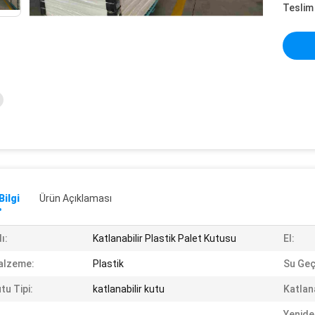
Teslim 
Bilgi
Ürün Açıklaması
ı:
Katlanabilir Plastik Palet Kutusu
El:
alzeme:
Plastik
Su Geç
tu Tipi:
katlanabilir kutu
Katlana
Yenide