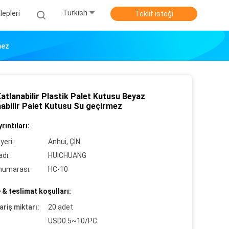
Turkish
epleri
Teklif isteği
mez
atlanabilir Plastik Palet Kutusu Beyaz
nabilir Palet Kutusu Su geçirmez
rıntıları:
yeri:
Anhui, ÇİN
dı:
HUICHUANG
numarası:
HC-10
& teslimat koşulları:
ariş miktarı:
20 adet
USD0.5~10/PC