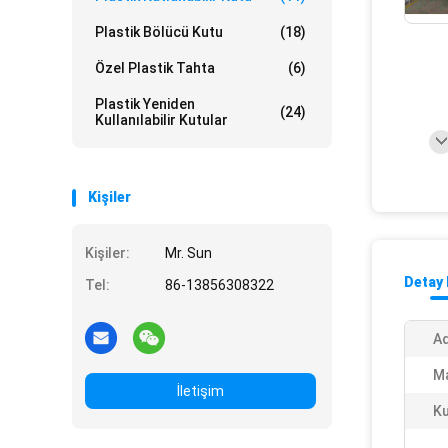
Plastik Bölücü Kutu
(18)
Özel Plastik Tahta
(6)
Plastik Yeniden
(24)
Kullanılabilir Kutular
Kişiler
Kişiler:
Mr. Sun
Detay 
Tel:
86-13856308322
Ad
M
İletişim
Ku