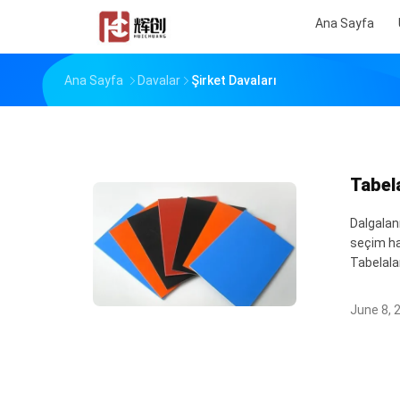
Ana Sayfa
Ana Sayfa
Davalar
Şirket Davaları
Tabela
Dalgalanm
seçim ha
Tabelalar
June 8, 