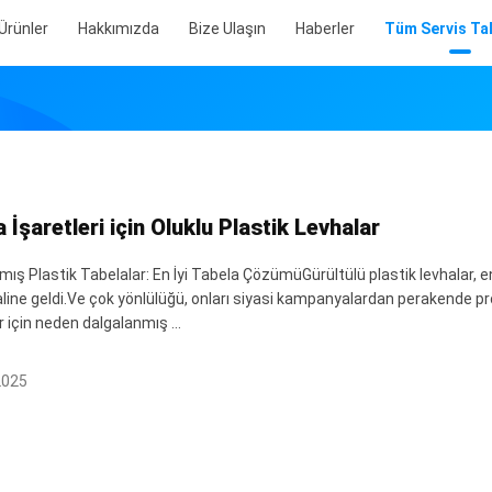
Ürünler
Hakkımızda
Bize Ulaşın
Haberler
Tüm Servis Tal
 İşaretleri için Oluklu Plastik Levhalar
ış Plastik Tabelalar: En İyi Tabela ÇözümüGürültülü plastik levhalar, end
line geldi.Ve çok yönlülüğü, onları siyasi kampanyalardan perakende prom
 için neden dalgalanmış ...
2025