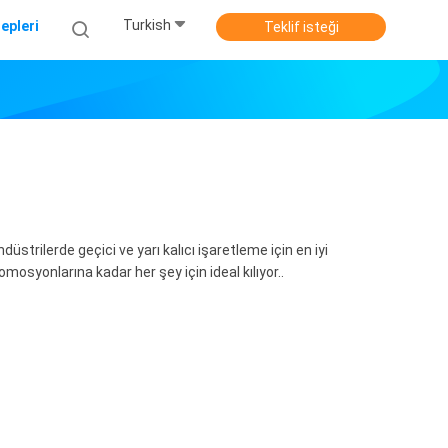
Turkish
epleri
Teklif isteği
üstrilerde geçici ve yarı kalıcı işaretleme için en iyi
osyonlarına kadar her şey için ideal kılıyor..