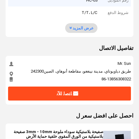
رقم الموديل
HC-03
شروط الدفع
T/T، L/C
عرض المزيد
تفاصيل الاتصال
Mr. Sun
طريق دياويوتاي، مدينة نينغغو، مقاطعة أنوهاي، الصين242300
86-13856308322
ﺎﺘﺼﻟ ﺍﻶﻧ
احصل على افضل سعر ل
صفيحة بلاستيكية سوداء ملوحة 3mm - 10mm صفيحة
بلاستيكية من الورق المقوى خلفية حماية الأرض