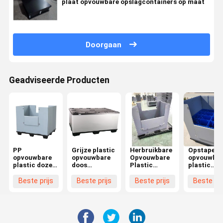
plaat opvouwbare opslagcontainers op maat
Doorgaan
Geadviseerde Producten
PP
Grijze plastic
Herbruikbare
Opstapelb
opvouwbare
opvouwbare
Opvouwbare
opvouwbar
plastic dozen
doos
Plastic
plastic
opstapelbare
herbruikbare
Bakken Grijs
kratten
plastic
palletmouwdoos
Opvouwbare
honingraa
Beste prijs
Beste prijs
Beste prijs
Beste pri
opvouwbare
Duurzaam
Plastic
plaat plast
dozen
Kratten
mouwdoos
lichtgewicht
Rechthoekig
groot