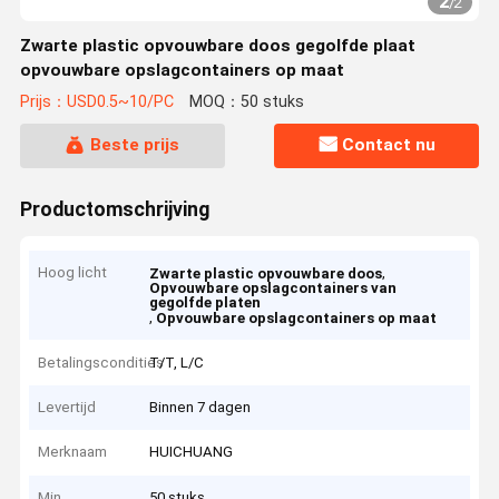
2
/
2
Zwarte plastic opvouwbare doos gegolfde plaat
opvouwbare opslagcontainers op maat
Prijs：USD0.5~10/PC
MOQ：50 stuks
Beste prijs
Contact nu
Productomschrijving
Hoog licht
,
Zwarte plastic opvouwbare doos
Opvouwbare opslagcontainers van
gegolfde platen
,
Opvouwbare opslagcontainers op maat
Betalingscondities
T/T, L/C
Levertijd
Binnen 7 dagen
Merknaam
HUICHUANG
Min.
50 stuks