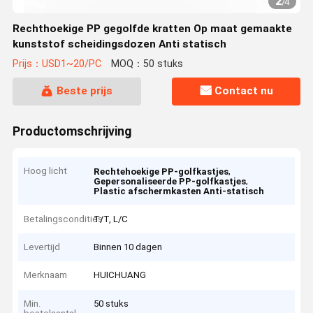
2
/
4
Rechthoekige PP gegolfde kratten Op maat gemaakte
kunststof scheidingsdozen Anti statisch
Prijs：USD1~20/PC
MOQ：50 stuks
Beste prijs
Contact nu
Productomschrijving
Hoog licht
,
Rechtehoekige PP-golfkastjes
,
Gepersonaliseerde PP-golfkastjes
Plastic afschermkasten Anti-statisch
Betalingscondities
T/T, L/C
Levertijd
Binnen 10 dagen
Merknaam
HUICHUANG
Min.
50 stuks