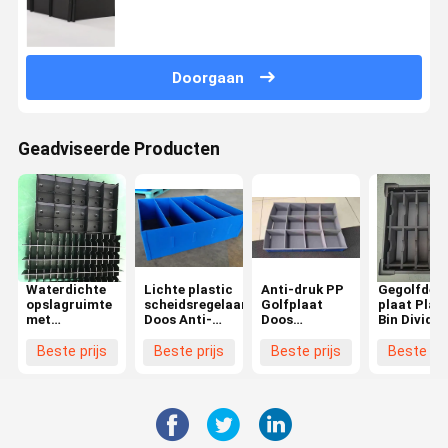
statisch
Doorgaan
Geadviseerde Producten
Waterdichte
Lichte plastic
Anti-druk PP
Gegolfde
opslagruimte
scheidsregelaars
Golfplaat
plaat Plast
met
Doos Anti-
Doos
Bin Divider
compartimenten
druk
Draagbare
rechthoeki
Stapelbare
Gekrompen
Golfplastic
Shipping
Beste prijs
Beste prijs
Beste prijs
Beste pri
golfkorrode
plastic
dozen met
Moving
dozen met
scheidsregelaars
verdelers
Container
splitsers
Blauw
Zwart Bla