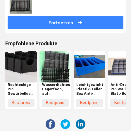
Schwarz Blau
Fortsetzen
Empfohlene Produkte
Rechteckige
Wasserdichtes
Leichtgewicht
Anti-Druck
PP-
Lagerfach,
Plastik-Teiler
PP-Wallho
Gewürbelkisten,
auf
Box Anti-
Blatt-Boxe
kundenspezifische
stapelbare
Druck
mit Trenn
Plastik-
Wellkartons
gewölbte
Bestpreis
Bestpreis
Bestpreis
Bestprei
Trennschränke
mit Trennern
Plastik-Teiler
Blau