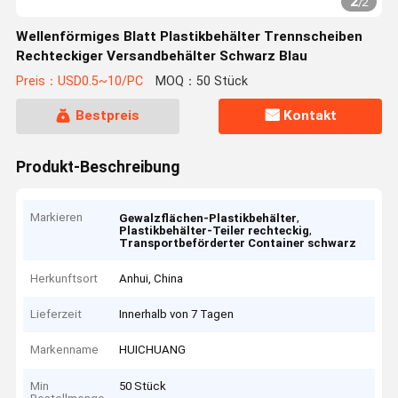
2
/
2
Wellenförmiges Blatt Plastikbehälter Trennscheiben
Rechteckiger Versandbehälter Schwarz Blau
Preis：USD0.5~10/PC
MOQ：50 Stück
Bestpreis
Kontakt
Produkt-Beschreibung
Markieren
,
Gewalzflächen-Plastikbehälter
,
Plastikbehälter-Teiler rechteckig
Transportbeförderter Container schwarz
Herkunftsort
Anhui, China
Lieferzeit
Innerhalb von 7 Tagen
Markenname
HUICHUANG
Min
50 Stück