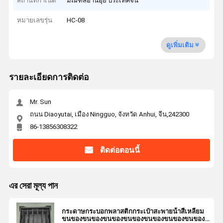
สถานที่กำเนิด
มณฑลอานฮุย ประเทศจีน
หมายเลขรุ่น
HC-08
ดูเพิ่มเติม
รายละเอียดการติดต่อ
Mr. Sun
ถนน Diaoyutai, เมือง Ningguo, จังหวัด Anhui, จีน,242300
86-13856308322
ติดต่อตอนนี้
এর সেরা মূল্য পান
กระดาษกระบอกพลาสติกกระเป๋าสะพายน้ําสี่เหลี่ยม
ขนของขนของขนของขนของขนของขนของขนของ