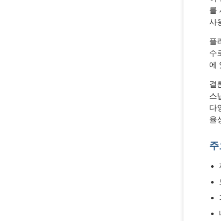
를
사
플
수
에
결
스
다
율
주