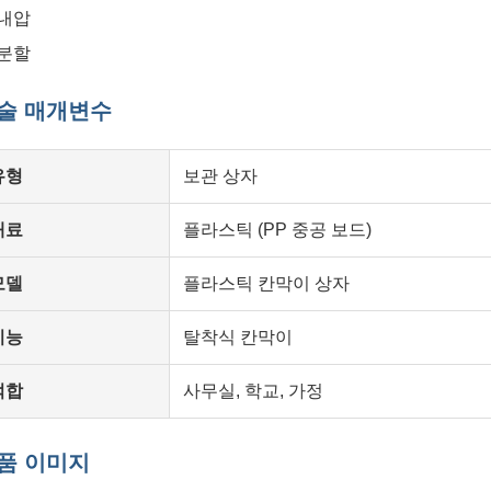
내압
분할
술 매개변수
유형
보관 상자
재료
플라스틱 (PP 중공 보드)
모델
플라스틱 칸막이 상자
기능
탈착식 칸막이
적합
사무실, 학교, 가정
품 이미지