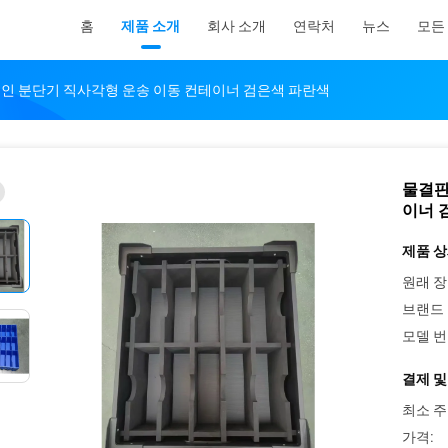
홈
제품 소개
회사 소개
연락처
뉴스
모든
인 분단기 직사각형 운송 이동 컨테이너 검은색 파란색
물결판
이너 
제품 상
원래 장
브랜드 
모델 번
결제 및
최소 주
가격: