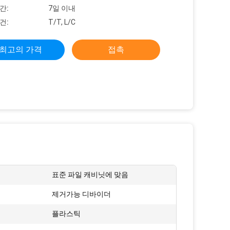
간:
7일 이내
건:
T/T, L/C
최고의 가격
접촉
:
표준 파일 캐비닛에 맞음
제거가능 디바이더
플라스틱