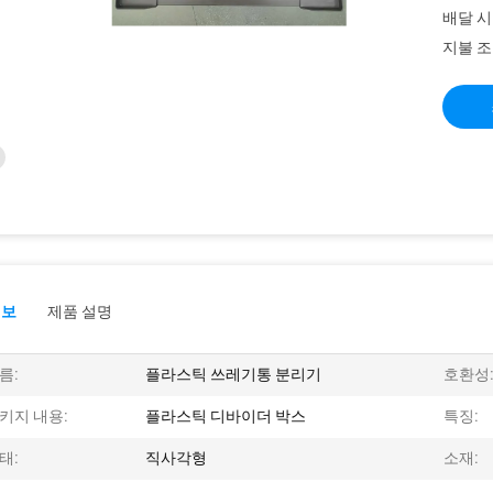
배달 시
지불 조
정보
제품 설명
름:
플라스틱 쓰레기통 분리기
호환성
키지 내용:
플라스틱 디바이더 박스
특징:
태:
직사각형
소재: