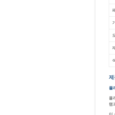
제
플
플
램
이