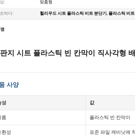
상:
맞춤형
조하다:
헐리우드 시트 플라스틱 비트 분단기
,
플라스틱 비트
설명
판지 시트 플라스틱 빈 칸막이 직사각형 
품 사양
속성
값
이름
플라스틱 빈 칸막이
호환성
표준 파일 캐비닛에 