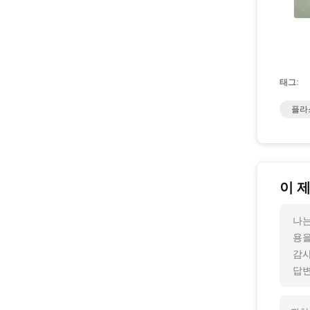
태그:
플라
이 
나는
용을
감사
답변