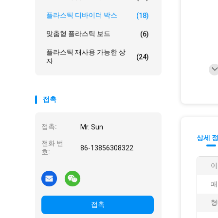
플라스틱 디바이더 박스
(18)
맞춤형 플라스틱 보드
(6)
플라스틱 재사용 가능한 상
(24)
자
접촉
접촉:
Mr. Sun
상세 
전화 번
86-13856308322
호:
이
패
형
접촉