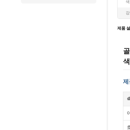
색
강
제품 
골
색
제