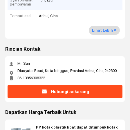
Syarat-syarat
T/T, L/C
pembayaran
Tempat asal
Anhui, Cina
Lihat Lebih
Rincian Kontak
Mr. Sun
Diaoyutai Road, Kota Ningguo, Provinsi Anhui, Cina,242300
86-13856308322
Hubungi sekarang
Dapatkan Harga Terbaik Untuk
PP kotak plastik lipat dapat ditumpuk kotak