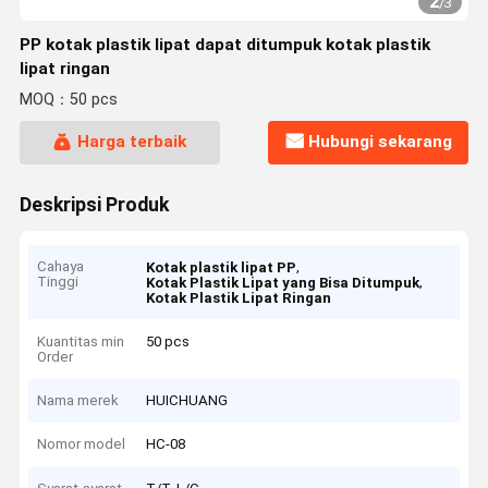
2
/
3
PP kotak plastik lipat dapat ditumpuk kotak plastik
lipat ringan
MOQ：50 pcs
Harga terbaik
Hubungi sekarang
Deskripsi Produk
Cahaya
,
Kotak plastik lipat PP
Tinggi
,
Kotak Plastik Lipat yang Bisa Ditumpuk
Kotak Plastik Lipat Ringan
Kuantitas min
50 pcs
Order
Nama merek
HUICHUANG
Nomor model
HC-08