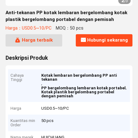
2
/
3
Anti-tekanan PP kotak lembaran bergelombang kotak
plastik bergelombang portabel dengan pemisah
Harga：USD0.5~10/PC
MOQ：50 pcs
Harga terbaik
Hubungi sekarang
Deskripsi Produk
Cahaya
Kotak lembaran bergelombang PP anti
tekanan
Tinggi
,
,
PP bergelombang lembaran kotak portabel
Kotak plastik bergelombang portabel
dengan pemisah
Harga
USD0.5~10/PC
Kuantitas min
50 pcs
Order
Nama merek
HUICHUANG