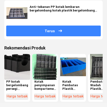
Anti-tekanan PP kotak lembaran
bergelombang kotak plastik bergelombang
portabel dengan pemisah
Terus
Rekomendasi Produk
PP kotak
Kotak
Kotak
Pembatas
bergelombang
penyimpanan
Pembatas
Wadah
persegi
kompartemen
Plastik
Plastik
panjang
tahan air
Ringan Anti
Lembaran
kotak partisi
Kotak
Tekanan
Bergelomb
Harga terbaik
Harga terbaik
Harga terbaik
Harga terb
plastik
bergelombang
Pembatas
Kontainer
khusus anti
yang dapat
Plastik
Pengirima
statis
ditumpuk
Bergelombang
Pindah