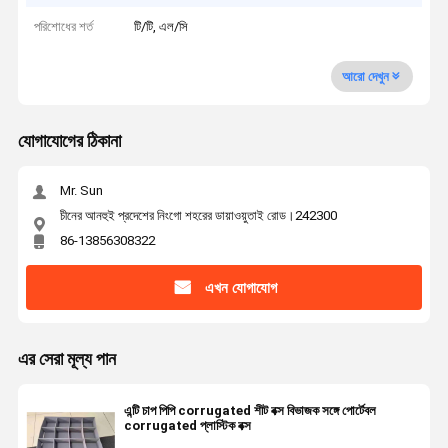
পরিশোধের শর্ত
টি/টি, এল/সি
আরো দেখুন
যোগাযোগের ঠিকানা
Mr. Sun
চীনের আনহুই প্রদেশের নিংগো শহরের ডায়াওয়ুতাই রোড।242300
86-13856308322
এখন যোগাযোগ
এর সেরা মূল্য পান
এন্টি চাপ পিপি corrugated শীট বক্স বিভাজক সঙ্গে পোর্টেবল
corrugated প্লাস্টিক বক্স