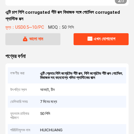
2
/
3
এন্টি চাপ পিপি corrugated শীট বক্স বিভাজক সঙ্গে পোর্টেবল corrugated
প্লাস্টিক বক্স
মূল্য：USD0.5~10/PC
MOQ：50 পিসি
ভালো দাম
এখন যোগাযোগ
পণ্যের বর্ণনা
লক্ষণীয় করা
,
,
এন্টি প্রেসার পিপি কর্গ্রেটেড শীট বক্স
পিপি কর্গ্রেটেড শীট বক্স পোর্টেবল
বিভাজক সহ বহনযোগ্য গলিত প্লাস্টিকের বাক্স
উৎপত্তি স্থল
আনহুই, চীন
ডেলিভারি সময়
7 দিনের মধ্যে
ন্যূনতম চাহিদার
50 পিসি
পরিমাণ
পরিচিতিমুলক নাম
HUICHUANG