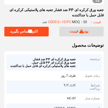
2
3
/
جعبه ورق کرکره ای PP ضد فشار جعبه های پلاستیکی کرکره ای
قابل حمل با جداکننده
قیمت：USD0.5~10/PC
MOQ：50 عدد
بهترین قیمت
اکنون تماس بگیرید
توضیحات محصول
برجسته
,
جعبه ورق کرکره ای PP ضد فشار
,
جعبه ورق کرکره ای PP قابل حمل
جعبه های پلاستیکی کرکره ای قابل حمل با جداکننده
زمان تحویل
ظرف 7 روز
شرایط
T/T، L/C
پرداخت
شماره مدل
HC-07