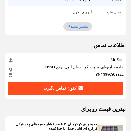
قیمت
USD0.5~10/PC
محل منبع
آنهویی، چین
بیشتر ببینید
اطلاعات تماس
Mr. Sun
جاده دياويوتاي، شهر ننگو، استان آنوي، چين242300
86-13856308322
اکنون تماس بگیرید
بهترين قيمت رو براي
جعبه ورق کرکره ای PP ضد فشار جعبه های پلاستیکی
کرکره ای قابل حمل با جداکننده