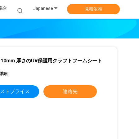
場合
Japanese
見積依頼
~10mm 厚さのUV保護用クラフトフームシート
詳細:
ストプライス
連絡先