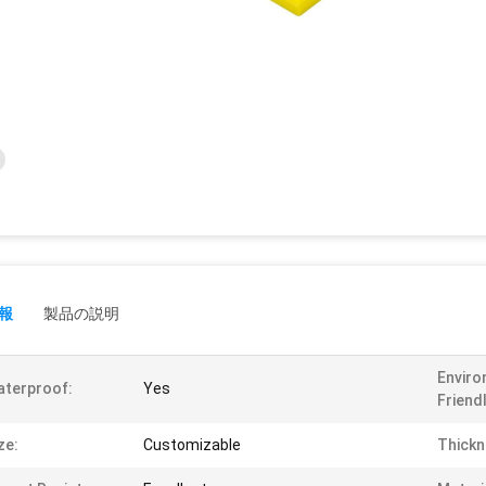
報
製品の説明
Enviro
terproof:
Yes
Friendl
ze:
Customizable
Thickn