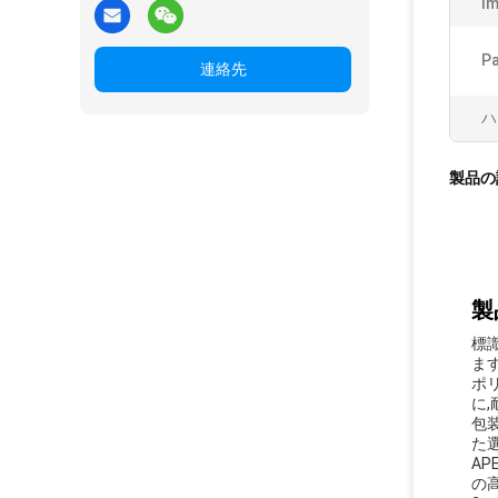
Im
Pa
連絡先
ハ
製品の
製
標
ます
ポ
に
包
た選
A
の