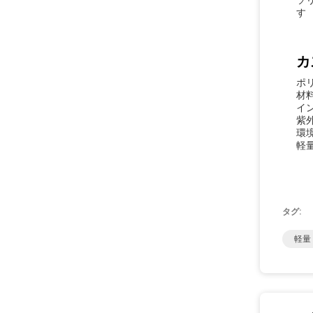
ソ
す
カ
ポ
材
イン
紫
環境
軽量
タグ:
軽量