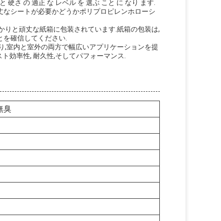
と 硬さ の 適正 な レベル を 選ぶ こと に なり ます.
丈なシートが必要かどうかポリプロピレンホローシ
かりと頑丈な紙箱に包装されています.紙箱の包装は,
とを確信してください.
り,室内と室外の両方で幅広いアプリケーションを提
ト効率性, 耐久性,そしてパフォーマンス.
無臭