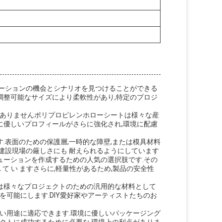
ケーションの機会とシナリオを見つけることができる
調整可能なサイズにより柔軟性があり,特定のプロジ
がありませんポリプロピレンホローシートは様々な産
に優しいプロフィールがさらに強化され,環境に配慮
.表面のための保護層,一時的な障壁,または模具材料
建設現場の厳しさにも 耐えられるようにしています
ューションを作成するための人気の選択肢です.その
適さ れ て い ますさらに,軽量性があるため,製品の安全性
は様々なプロジェクトのための汎用的な材料として
を可能にします.DIY愛好家やアーティストたちのお
広い用途に適応できます.環境に優しいパッケージング