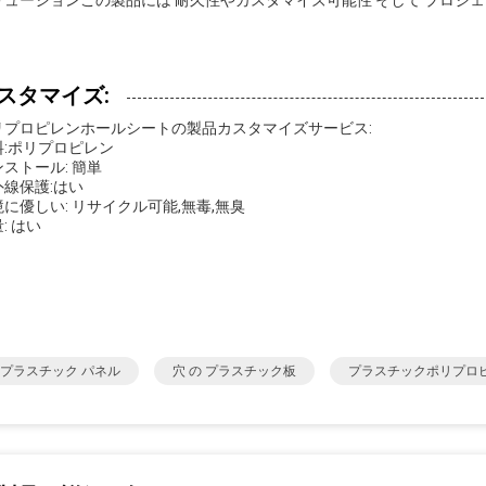
リューションこの製品には 耐久性やカスタマイズ可能性 そして プロジ
スタマイズ:
リプロピレンホールシートの製品カスタマイズサービス:
料:ポリプロピレン
ストール: 簡単
外線保護:はい
に優しい: リサイクル可能,無毒,無臭
: はい
 プラスチック パネル
穴 の プラスチック板
プラスチックポリプロ