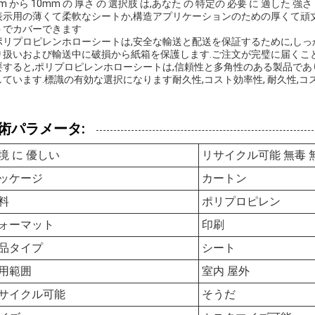
m から 10mm の 厚さ の 選択肢 は,あなた の 特定の 必要 に 適した 強さ 
表示用の薄くて柔軟なシートか,構造アプリケーションのための厚くて頑
トでカバーできます
ポリプロピレンホローシートは,安全な輸送と配送を保証するために,しっ
り扱いおよび輸送中に破損から紙箱を保護します.ご注文が完璧に届くこ
要すると,ポリプロピレンホローシートは,信頼性と多角性のある製品であ
しています.標識の有効な選択になります耐久性,コスト効率性, 耐久性,コス
術パラメータ:
境 に 優しい
リサイクル可能 無毒 
ッケージ
カートン
料
ポリプロピレン
ォーマット
印刷
品タイプ
シート
用範囲
室内 屋外
サイクル可能
そうだ