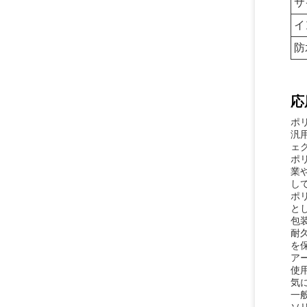
サ
イ
防
応
ポ
汎
ェ
ポ
業
し
ポ
と
包
耐久
を
ア
使
気
一