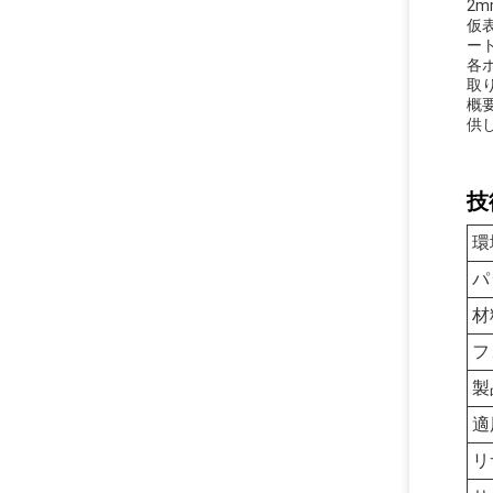
2m
仮
ー
各
取
概
供
技
環
パ
材
フ
製
適
リ