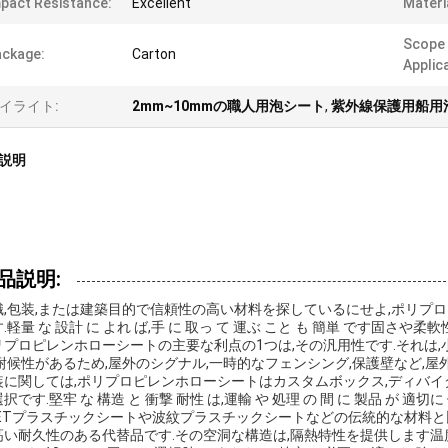
pact Resistance:
Excellent
Materi
Scope
ckage:
Carton
Applic
イライト:
2mm~10mmの職人用泡シート
,
紫外線保護用船用
説明
品説明:
識,包装,または建築目的で信頼性の高い材料を探しているにせよ,ポリプ
.軽量 な 設計 に よれ ば,手 に 取っ て 運ぶ こと も 簡単 です固さや
リプロピレンホローシートの主要な利点の1つは,その汎用性です.それは,
,耐候性があるため,屋外のシグナル,一時的なフェンシング,保護壁など,屋
装に関しては,ポリプロピレンホローシートはカスタムボックス,ディバイ
択です.堅牢 な 構造 と 衝撃 耐性 は,運輸 や 処理 の 間 に 製品 が 適切に 
PETプラスチックシートや波紋プラスチックシートなどの伝統的な材料と
高い耐久性のある代替品です.その空洞な構造は,隔熱特性を提供します