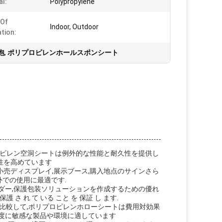
al:
Polypropylene
 Of
Indoor, Outdoor
ation:
泡
,
ポリプロピレンホールスポンシート
ロピレン空洞シートは例外的な性能と耐久性を提供し
柔軟性を高めています
小売ディスプレイ,展示ブース,購入地点のサインさら
外での使用に最適です.
ダー,保護包装ソリューションを作成するための優れ
保護 さ れ て いる こと を 保証 し ます.
比較して,ポリプロピレンホローシートは費用対効果
温度に敏感な製品や環境に適しています