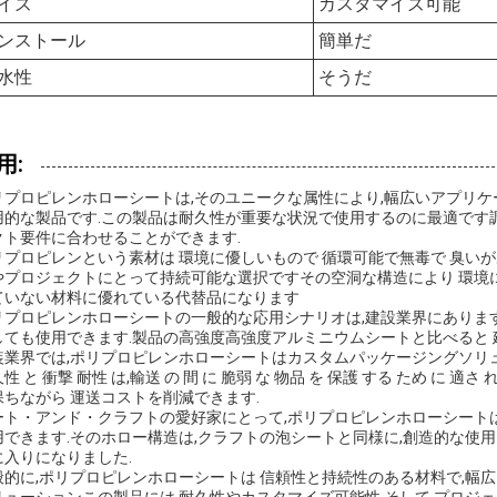
イズ
カスタマイズ可能
ンストール
簡単だ
水性
そうだ
用:
リプロピレンホローシートは,そのユニークな属性により,幅広いアプリ
用的な製品です.この製品は耐久性が重要な状況で使用するのに最適です
クト要件に合わせることができます.
リプロピレンという素材は 環境に優しいもので 循環可能で無毒で 臭い
やプロジェクトにとって持続可能な選択ですその空洞な構造により 環境
ていない材料に優れている代替品になります
リプロピレンホローシートの一般的な応用シナリオは,建設業界にあります
しても使用できます.製品の高強度高強度アルミニウムシートと比べると 
装業界では,ポリプロピレンホローシートはカスタムパッケージングソリ
性 と 衝撃 耐性 は,輸送 の 間 に 脆弱 な 物品 を 保護 する ため に 
保ちながら 運送コストを削減できます.
ート・アンド・クラフトの愛好家にとって,ポリプロピレンホローシート
用できます.そのホロー構造は,クラフトの泡シートと同様に,創造的な使用
に入りになりました.
般的に,ポリプロピレンホローシートは 信頼性と持続性のある材料で,幅