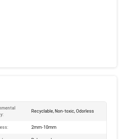
nmental
Recyclable, Non-toxic, Odorless
y:
ess:
2mm-10mm