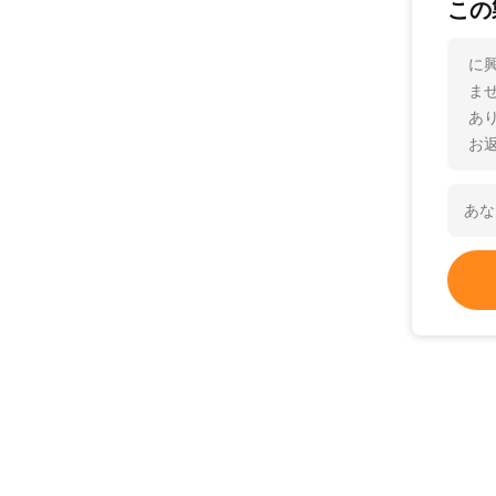
この
に
ま
あ
お