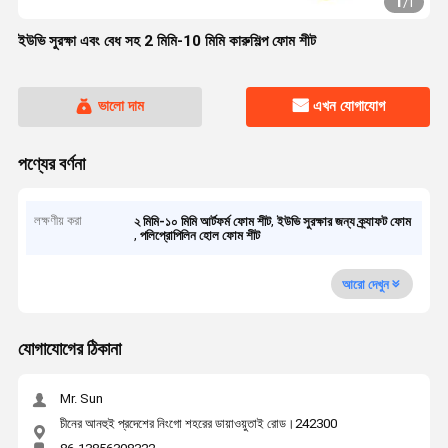
1
/
1
ইউভি সুরক্ষা এবং বেধ সহ 2 মিমি-10 মিমি কারুশিল্প ফোম শীট
ভালো দাম
এখন যোগাযোগ
পণ্যের বর্ণনা
লক্ষণীয় করা
,
২ মিমি-১০ মিমি আর্টফর্ম ফোম শীট
ইউভি সুরক্ষার জন্য ক্র্যাফট ফোম
,
পলিপ্রোপিলিন হোল ফোম শীট
আরো দেখুন
যোগাযোগের ঠিকানা
Mr. Sun
চীনের আনহুই প্রদেশের নিংগো শহরের ডায়াওয়ুতাই রোড।242300