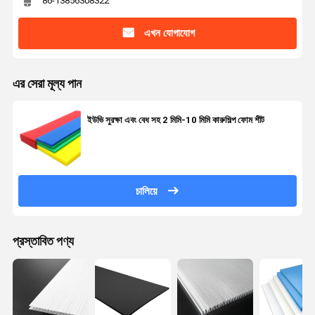
86-13856308322
এখন যোগাযোগ
এর সেরা মূল্য পান
ইউভি সুরক্ষা এবং বেধ সহ 2 মিমি-10 মিমি কারুশিল্প ফোম শীট
চালিয়ে
প্রস্তাবিত পণ্য