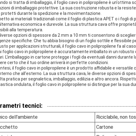
ndo si tratta di imballaggio, il foglio cavo in polipropilene è un'ottima 
uzioni di imballaggio protettive. La sua costruzione robusta e la resiste
 protetti durante la spedizione e la movimentazione.
etto ai materiali tradizionali come il foglio di plastica APET o i fogli di 
alternativa economica e durevole. La sua struttura cava offre proprietà
sibili alla temperatura.
diverse opzioni di spessore da 2 mm a 10 mm ti consentono di scegliere il 
genze specifiche. Che tu abbia bisogno di un foglio sottile e flessibile 
sto per applicazioni strutturali, il foglio cavo in polipropilene fa al caso
i foglio cavo in polipropilene è accuratamente imballato in un robusto
uri. L'imballaggio in cartone protegge i fogli da eventuali danni durante
ere certo che il tuo ordine arriverà in perfette condizioni.
sintesi, il foglio cavo in polipropilene è un prodotto affidabile e versati
'interno che all'esterno. La sua struttura cava, le diverse opzioni di spe
ta pratica per segnaletica, imballaggio, edilizia e altro ancora. Rispetto
plastica ondulata, il foglio cavo in polipropilene si distingue per la sua 
rametri tecnici:
ico dell'ambiente
Riciclabile, non to
cchetto
Cartone