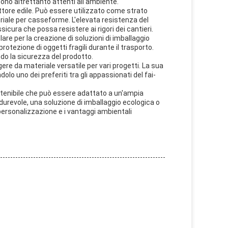
sono altrettanto attenti all'ambiente.
ettore edile. Può essere utilizzato come strato
iale per casseforme. L'elevata resistenza del
sicura che possa resistere ai rigori dei cantieri.
olare per la creazione di soluzioni di imballaggio
rotezione di oggetti fragili durante il trasporto.
ndo la sicurezza del prodotto.
ngere da materiale versatile per vari progetti. La sua
lo uno dei preferiti tra gli appassionati del fai-
sostenibile che può essere adattato a un'ampia
urevole, una soluzione di imballaggio ecologica o
 personalizzazione e i vantaggi ambientali