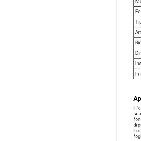
Ma
Fo
Ti
Am
Ri
Di
In
Im
Ap
Il 
suoi
fon
di 
Il m
fog