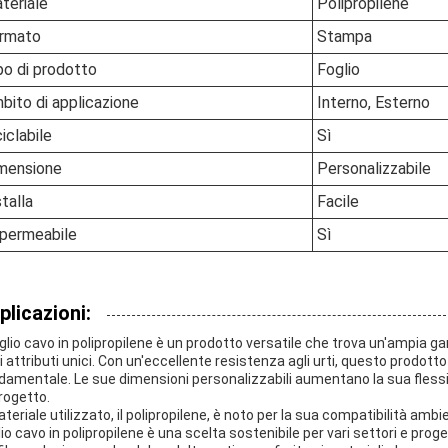
teriale
Polipropilene
rmato
Stampa
po di prodotto
Foglio
bito di applicazione
Interno, Esterno
ciclabile
Sì
mensione
Personalizzabile
stalla
Facile
permeabile
Sì
plicazioni:
foglio cavo in polipropilene è un prodotto versatile che trova un'ampia g
 attributi unici. Con un'eccellente resistenza agli urti, questo prodotto è
damentale. Le sue dimensioni personalizzabili aumentano la sua flessibi
progetto.
ateriale utilizzato, il polipropilene, è noto per la sua compatibilità ambi
lio cavo in polipropilene è una scelta sostenibile per vari settori e prog