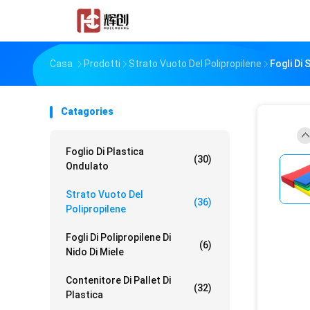
Casa
Prodotti
Strato Vuoto Del Polipropilene
Fogli Di
Catagories
Foglio Di Plastica
(30)
Ondulato
Strato Vuoto Del
(36)
Polipropilene
Fogli Di Polipropilene Di
(6)
Nido Di Miele
Contenitore Di Pallet Di
(32)
Plastica