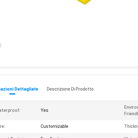
azioni Dettagliate
Descrizione Di Prodotto
Enviro
terproof:
Yes
Friendl
ze:
Customizable
Thickn