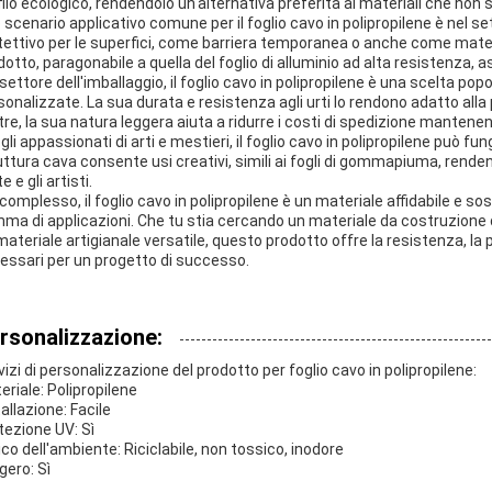
filo ecologico, rendendolo un'alternativa preferita ai materiali che non 
 scenario applicativo comune per il foglio cavo in polipropilene è nel s
tettivo per le superfici, come barriera temporanea o anche come mater
dotto, paragonabile a quella del foglio di alluminio ad alta resistenza, as
settore dell'imballaggio, il foglio cavo in polipropilene è una scelta pop
sonalizzate. La sua durata e resistenza agli urti lo rendono adatto alla p
ltre, la sua natura leggera aiuta a ridurre i costi di spedizione mantene
gli appassionati di arti e mestieri, il foglio cavo in polipropilene può fu
uttura cava consente usi creativi, simili ai fogli di gommapiuma, rendendo
e e gli artisti.
 complesso, il foglio cavo in polipropilene è un materiale affidabile e 
ma di applicazioni. Che tu stia cercando un materiale da costruzione d
materiale artigianale versatile, questo prodotto offre la resistenza, la
essari per un progetto di successo.
rsonalizzazione:
vizi di personalizzazione del prodotto per foglio cavo in polipropilene:
eriale: Polipropilene
allazione: Facile
tezione UV: Sì
co dell'ambiente: Riciclabile, non tossico, inodore
gero: Sì