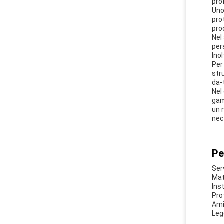
pro
Uno
pro
pro
Nel 
per
Ino
Per 
str
da-t
Nel
gam
un 
nec
Pe
Ser
Mat
Inst
Pro
Ami
Leg