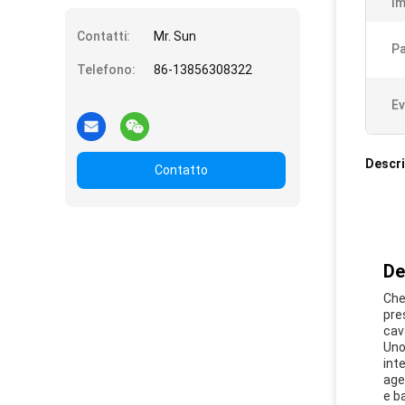
Im
Contatti:
Mr. Sun
Pa
Telefono:
86-13856308322
Ev
Descri
Contatto
De
Che
pre
cav
Uno 
int
age
e ba