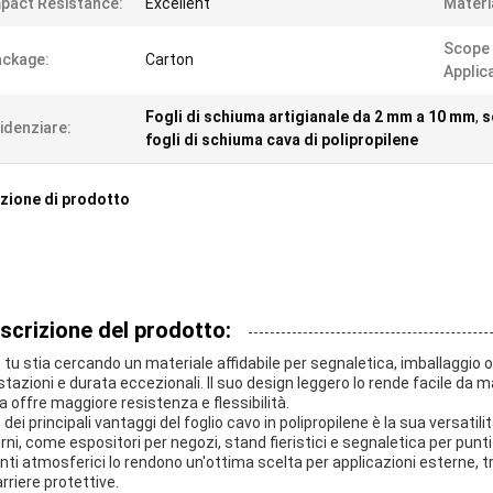
pact Resistance:
Excellent
Materi
Scope
ckage:
Carton
Applic
Fogli di schiuma artigianale da 2 mm a 10 mm
,
s
idenziare:
fogli di schiuma cava di polipropilene
zione di prodotto
scrizione del prodotto:
 tu stia cercando un materiale affidabile per segnaletica, imballaggio o sc
stazioni e durata eccezionali. Il suo design leggero lo rende facile da
a offre maggiore resistenza e flessibilità.
dei principali vantaggi del foglio cavo in polipropilene è la sua versatil
erni, come espositori per negozi, stand fieristici e segnaletica per punti 
nti atmosferici lo rendono un'ottima scelta per applicazioni esterne, 
rriere protettive.