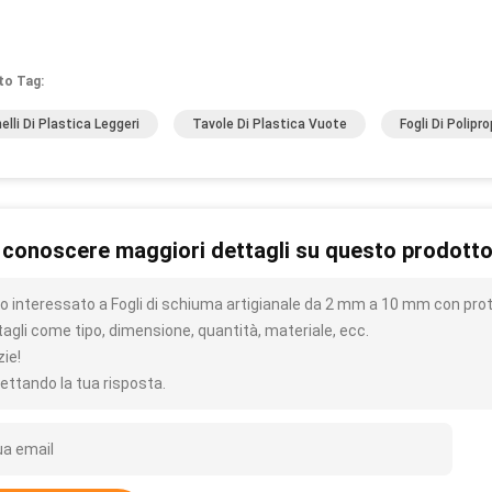
to Tag:
elli Di Plastica Leggeri
Tavole Di Plastica Vuote
Fogli Di Polipr
 conoscere maggiori dettagli su questo prodott
o interessato a Fogli di schiuma artigianale da 2 mm a 10 mm con prot
tagli come tipo, dimensione, quantità, materiale, ecc.
zie!
ettando la tua risposta.