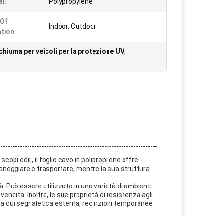
al:
Polypropylene
 Of
Indoor, Outdoor
ation:
chiuma per veicoli per la protezione UV
,
opi edili, il foglio cavo in polipropilene offre
 maneggiare e trasportare, mentre la sua struttura
ità. Può essere utilizzato in una varietà di ambienti
vendita. Inoltre, le sue proprietà di resistenza agli
tra cui segnaletica esterna, recinzioni temporanee