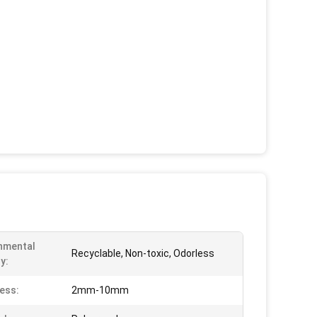
nmental
Recyclable, Non-toxic, Odorless
y:
ess:
2mm-10mm