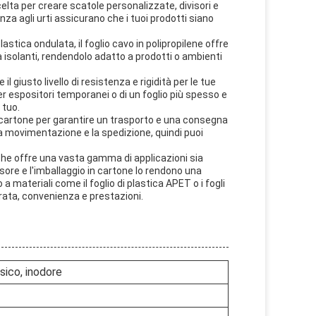
scelta per creare scatole personalizzate, divisori e
nza agli urti assicurano che i tuoi prodotti siano
plastica ondulata, il foglio cavo in polipropilene offre
 isolanti, rendendolo adatto a prodotti o ambienti
giusto livello di resistenza e rigidità per le tue
per espositori temporanei o di un foglio più spesso e
 tuo.
 cartone per garantire un trasporto e una consegna
 la movimentazione e la spedizione, quindi puoi
le che offre una vasta gamma di applicazioni sia
ssore e l'imballaggio in cartone lo rendono una
 a materiali come il foglio di plastica APET o i fogli
durata, convenienza e prestazioni.
ssico, inodore