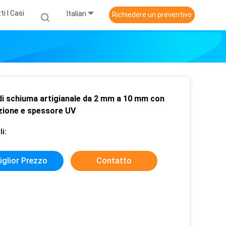
ti I Casi
Italian
Richiedere un preventivo
 di schiuma artigianale da 2 mm a 10 mm con
zione e spessore UV
i:
iglior Prezzo
Contatto