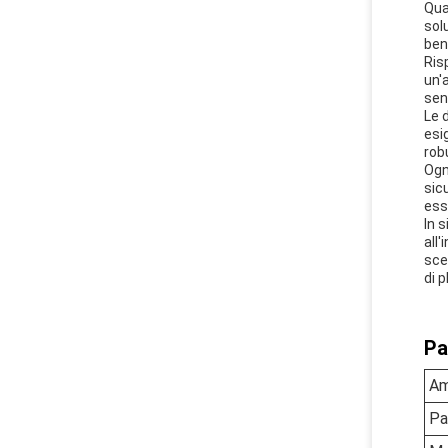
Qua
sol
ben
Risp
un'
sen
Le 
esi
robu
Ogn
sic
ess
In 
all
scel
di 
Pa
Am
Pa