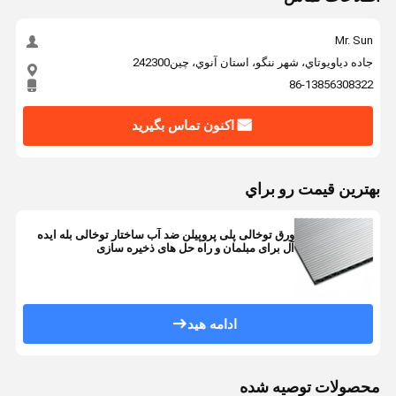
Mr. Sun
جاده دياويوتاي، شهر ننگو، استان آنوي، چين242300
86-13856308322
اکنون تماس بگیرید
بهترين قيمت رو براي
ورق توخالی پلی پروپیلن ضد آب ساختار توخالی بله ایده
آل برای مبلمان و راه حل های ذخیره سازی
ادامه هید
محصولات توصیه شده