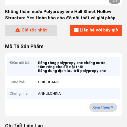
1
/
1
Không thấm nước Polypropylene Hull Sheet Hollow
Structure Yes Hoàn hảo cho đồ nội thất và giải pháp
lưu trữ
Giá tốt nhất
Liên hệ với bây giờ
Mô Tả Sản Phẩm
Điểm nổi bật
,
Bảng rỗng polypropylene chống nước
,
tấm rỗng cho đồ nội thất
Bảng dung dịch lưu trữ polypropylene
Hàng hiệu
HUICHUANG
Chứng nhận
ANHUI,CHINA
Xem thêm
Chi Tiết Liên Lạc