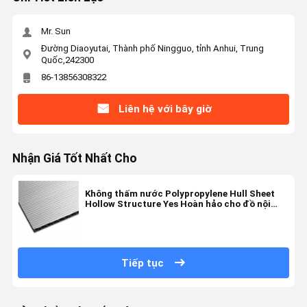
Mr. Sun
Đường Diaoyutai, Thành phố Ningguo, tỉnh Anhui, Trung
Quốc,242300
86-13856308322
Liên hệ với bây giờ
Nhận Giá Tốt Nhất Cho
Không thấm nước Polypropylene Hull Sheet
Hollow Structure Yes Hoàn hảo cho đồ nội
thất và giải pháp lưu trữ
Tiếp tục