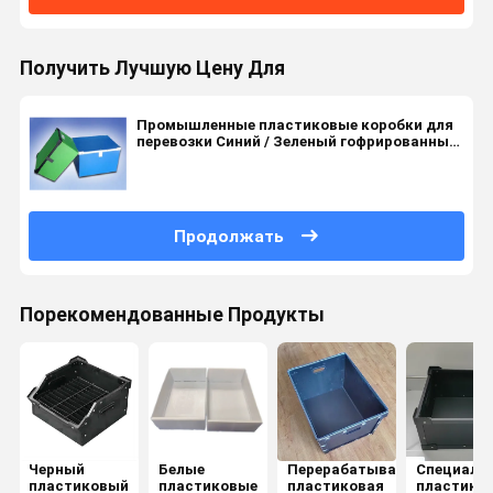
Получить Лучшую Цену Для
Промышленные пластиковые коробки для
перевозки Синий / Зеленый гофрированные
пластиковые коробки для перевозки
Продолжать
Порекомендованные Продукты
Черный
Белые
Перерабатываемая
Специали
пластиковый
пластиковые
пластиковая
пластико