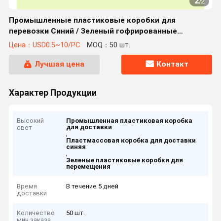
2
/
2
Промышленные пластиковые коробки для
перевозки Синий / Зеленый гофрированные
пластиковые коробки для перевозки
Цена：USD0.5~10/PC
MOQ：50 шт.
Лучшая цена
Контакт
Характер Продукции
Высокий
Промышленная пластиковая коробка
для доставки
свет
,
Пластмассовая коробка для доставки
синяя
,
Зеленые пластиковые коробки для
перемещения
Время
В течение 5 дней
доставки
Количество
50 шт.
мин заказа