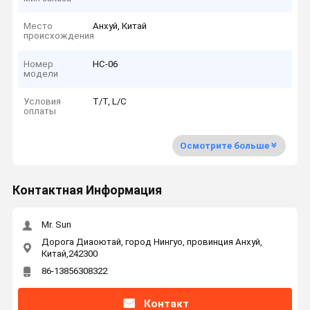
Место
Анхуй, Китай
происхождения
Номер
HC-06
модели
Условия
T/T, L/C
оплаты
Осмотрите больше
Контактная Информация
Mr. Sun
Дорога Диаоютай, город Нингуо, провинция Анхуй,
Китай,242300
86-13856308322
Контакт