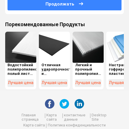
Продолжать
Порекомендованные Продукты
Водостойкий
Отличная
Легкий и
Настраив
полипропиленовый
ударопрочность
прочный
гофриров
полый лист
и
полипропиленовый
пластико
для прочной
водонепроницаемость
полый лист с
листы
и легкой
листов
УФ-защитой
толщиной 
Лучшая цена
Лучшая цена
Лучшая цена
Лучшая ц
упаковки
пенопласта
10 мм для
для
долговеч
рукоделия,
упаковоч
идеально
решений
подходящих
для оптовых
закупок
Главная
Карта
контактные
Desktop
страница
сайта
данные
Site
Карта сайта
Политика конфиденциальности