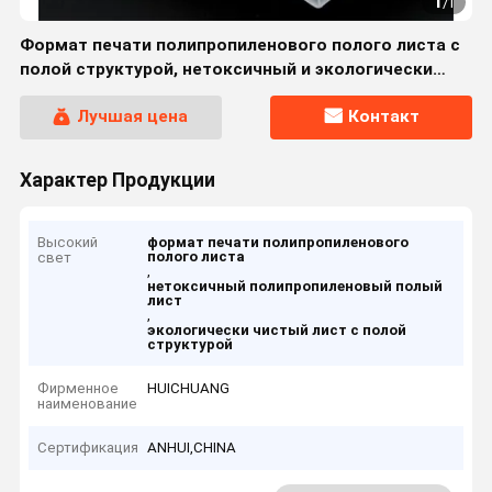
1
/
1
Формат печати полипропиленового полого листа с
полой структурой, нетоксичный и экологически
чистый
Лучшая цена
Контакт
Характер Продукции
Высокий
формат печати полипропиленового
полого листа
свет
,
нетоксичный полипропиленовый полый
лист
,
экологически чистый лист с полой
структурой
Фирменное
HUICHUANG
наименование
Сертификация
ANHUI,CHINA