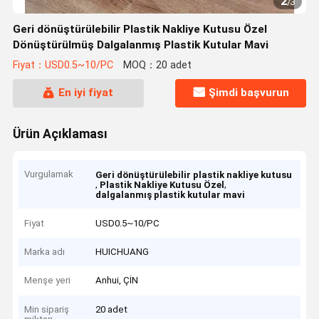
2
/
3
Geri dönüştürülebilir Plastik Nakliye Kutusu Özel
Dönüştürülmüş Dalgalanmış Plastik Kutular Mavi
Fiyat：USD0.5~10/PC
MOQ：20 adet
En iyi fiyat
Şimdi başvurun
Ürün Açıklaması
Vurgulamak
Geri dönüştürülebilir plastik nakliye kutusu
,
,
Plastik Nakliye Kutusu Özel
dalgalanmış plastik kutular mavi
Fiyat
USD0.5~10/PC
Marka adı
HUICHUANG
Menşe yeri
Anhui, ÇİN
Min sipariş
20 adet