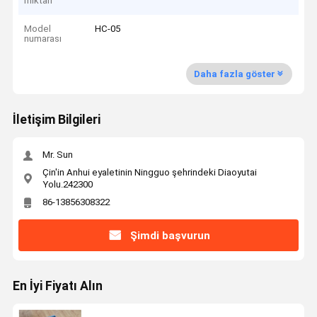
miktarı
Model
HC-05
numarası
Daha fazla göster
İletişim Bilgileri
Mr. Sun
Çin'in Anhui eyaletinin Ningguo şehrindeki Diaoyutai
Yolu.242300
86-13856308322
Şimdi başvurun
En İyi Fiyatı Alın