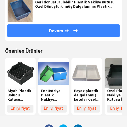
Geri dönüştürülebilir Plastik Nakliye Kutusu
Özel Dönüştürülmüş Dalgalanmış Plastik
Kutular Mavi
Devam et
Önerilen Ürünler
Siyah Plastik
Endüstriyel
Beyaz plastik
Özel Plast
Bölücü
Plastik
dalgalanmış
Nakliye
Kutusu
Nakliye
kutular özel
Kutusu İyi
Kimyasallara
Kutusu Mavi /
dalgalanmış
Taşımacılı
dayanıklı
Yeşil Oluklu
plastik
Siyah
En iyi fiyat
En iyi fiyat
En iyi fiyat
En iyi fiy
Dalgalanmış
Plastik
sandıklar
Dalgalanm
Bölücü
Taşıma
gardırop için
Nakliye
Kutusu Hafif
Kutuları
su geçirmez
Kutuları
Etkiye