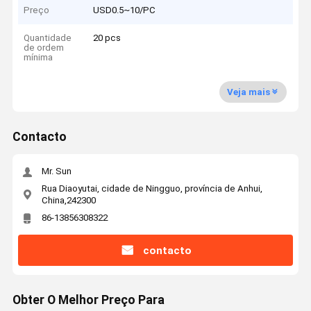
Preço
USD0.5~10/PC
Quantidade
20 pcs
de ordem
mínima
Veja mais
Contacto
Mr. Sun
Rua Diaoyutai, cidade de Ningguo, província de Anhui,
China,242300
86-13856308322
contacto
Obter O Melhor Preço Para