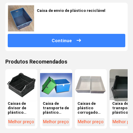
Caixa de envio de plástico reciclável
Continue
Produtos Recomendados
Caixas de
Caixa de
Caixas de
Caixa de
divisor de
transporte de
plástico
transporte
plástico
plástico
corrugado
plástico
preto
industrial
branco
personali
resistentes a
Caixas de
personalizado
de bom
Melhor preço
Melhor preço
Melhor preço
Melhor pr
produtos
transporte de
Caixas de
desempen
químicos
plástico
plástico
Caixas de