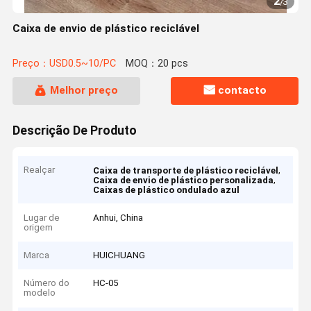
2
/
3
Caixa de envio de plástico reciclável
Preço：USD0.5~10/PC
MOQ：20 pcs
Melhor preço
contacto
Descrição De Produto
Realçar
,
Caixa de transporte de plástico reciclável
,
Caixa de envio de plástico personalizada
Caixas de plástico ondulado azul
Lugar de
Anhui, China
origem
Marca
HUICHUANG
Número do
HC-05
modelo