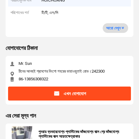
পরিচিতিমুলক নাম
HUICHUANG
পরিশোধের শর্ত
টি/টি, এল/সি
আরো দেখুন
যোগাযোগের ঠিকানা
Mr. Sun
চীনের আনহুই প্রদেশের নিংগো শহরের ডায়াওয়ুতাই রোড।242300
86-13856308322
এখন যোগাযোগ
এর সেরা মূল্য পান
পুনরায় ব্যবহারযোগ্য প্লাস্টিকের ভাঁজযোগ্য বাক্স গ্রে ভাঁজযোগ্য
প্লাস্টিকের বাক্স আয়তক্ষেত্রাকার