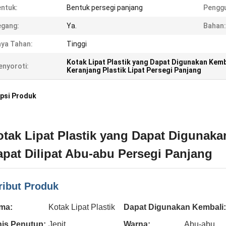
ntuk:
Bentuk persegi panjang
Pengg
egang:
Ya.
Bahan:
ya Tahan:
Tinggi
Kotak Lipat Plastik yang Dapat Digunakan Kemb
nyoroti:
Keranjang Plastik Lipat Persegi Panjang
psi Produk
tak Lipat Plastik yang Dapat Digunakan
apat Dilipat Abu-abu Persegi Panjang
ribut Produk
ma:
Kotak Lipat Plastik
Dapat Digunakan Kembali:
nis Penutup:
Jepit
Warna:
Abu-abu