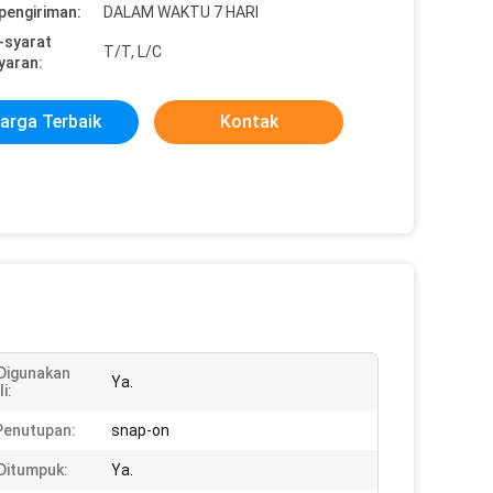
pengiriman:
DALAM WAKTU 7 HARI
-syarat
T/T, L/C
yaran:
arga Terbaik
Kontak
Digunakan
Ya.
i:
Penutupan:
snap-on
Ditumpuk:
Ya.