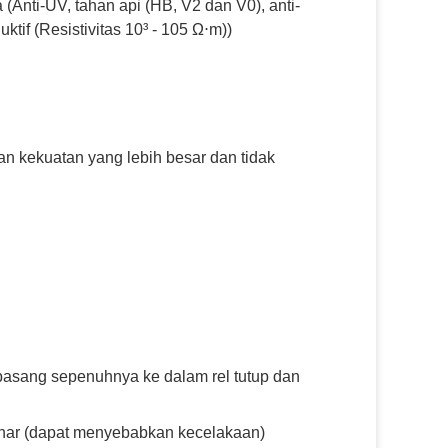
 (Anti-UV, tahan api (HB, V2 dan V0), anti-
uktif (Resistivitas 10³ - 105 Ω⋅m))
an kekuatan yang lebih besar dan tidak
asang sepenuhnya ke dalam rel tutup dan
enar (dapat menyebabkan kecelakaan)