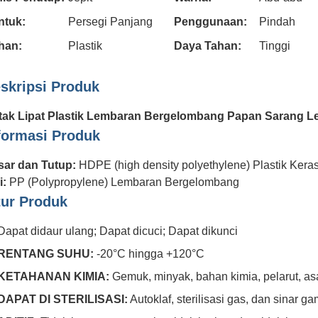
ntuk:
Persegi Panjang
Penggunaan:
Pindah
han:
Plastik
Daya Tahan:
Tinggi
skripsi Produk
tak Lipat Plastik Lembaran Bergelombang Papan Sarang 
formasi Produk
sar dan Tutup:
HDPE (high density polyethylene) Plastik Kera
i:
PP (Polypropylene) Lembaran Bergelombang
tur Produk
Dapat didaur ulang; Dapat dicuci; Dapat dikunci
RENTANG SUHU:
-20°C hingga +120°C
KETAHANAN KIMIA:
Gemuk, minyak, bahan kimia, pelarut, as
DAPAT DI STERILISASI:
Autoklaf, sterilisasi gas, dan sinar 