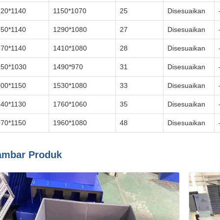
220*1140
1150*1070
25
Disesuaikan
350*1140
1290*1080
27
Disesuaikan
470*1140
1410*1080
28
Disesuaikan
550*1030
1490*970
31
Disesuaikan
600*1150
1530*1080
33
Disesuaikan
840*1130
1760*1060
35
Disesuaikan
070*1150
1960*1080
48
Disesuaikan
mbar Produk