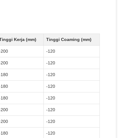
Tinggi Kerja (mm)
Tinggi Coaming (mm)
-200
-120
-200
-120
-180
-120
-180
-120
-180
-120
-200
-120
-200
-120
-180
-120