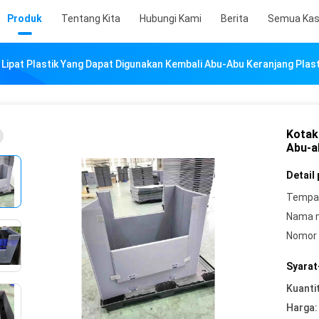
Produk
Tentang Kita
Hubungi Kami
Berita
Semua Ka
 Lipat Plastik Yang Dapat Digunakan Kembali Abu-Abu Keranjang Plast
Kotak
Abu-a
Detail
Tempat
Nama 
Nomor 
Syarat
Kuanti
Harga: