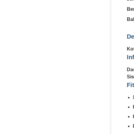
Be
Ba
De
Ko
In
Da
Sis
Fi