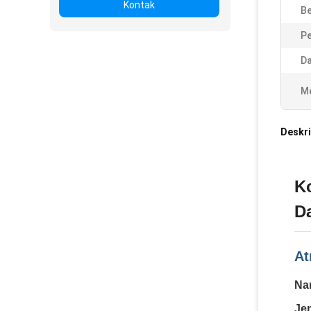
Kontak
Be
P
Da
Me
Deskri
Ko
D
At
Na
Je