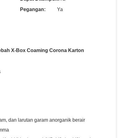
Pegangan:
Ya
Lebah X-Box Coaming Corona Karton
s
am, dan larutan garam anorganik berair
gamma