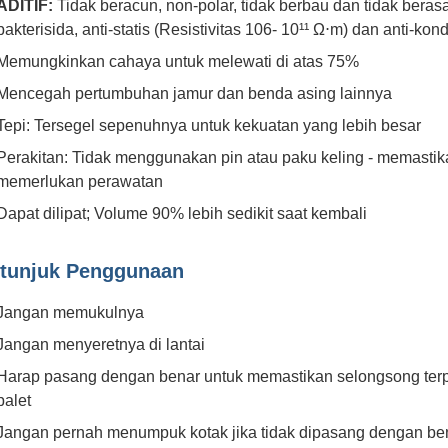
ADITIF:
Tidak beracun, non-polar, tidak berbau dan tidak berasa
bakterisida, anti-statis (Resistivitas 106- 10¹¹ Ω⋅m) dan anti-kond
Memungkinkan cahaya untuk melewati di atas 75%
Mencegah pertumbuhan jamur dan benda asing lainnya
Tepi: Tersegel sepenuhnya untuk kekuatan yang lebih besar
Perakitan: Tidak menggunakan pin atau paku keling - memastik
memerlukan perawatan
Dapat dilipat; Volume 90% lebih sedikit saat kembali
tunjuk Penggunaan
Jangan memukulnya
Jangan menyeretnya di lantai
Harap pasang dengan benar untuk memastikan selongsong terp
palet
Jangan pernah menumpuk kotak jika tidak dipasang dengan b