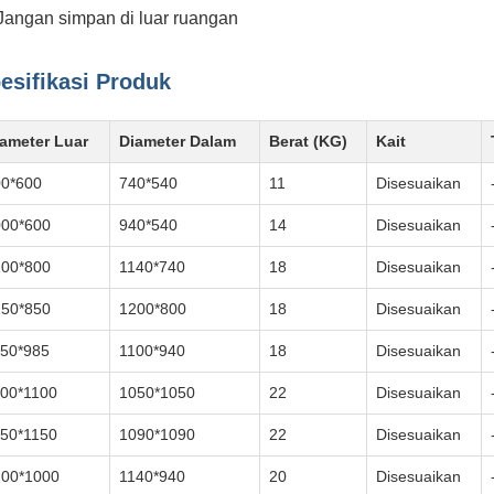
Jangan simpan di luar ruangan
esifikasi Produk
ameter Luar
Diameter Dalam
Berat (KG)
Kait
00*600
740*540
11
Disesuaikan
000*600
940*540
14
Disesuaikan
200*800
1140*740
18
Disesuaikan
250*850
1200*800
18
Disesuaikan
50*985
1100*940
18
Disesuaikan
00*1100
1050*1050
22
Disesuaikan
50*1150
1090*1090
22
Disesuaikan
200*1000
1140*940
20
Disesuaikan