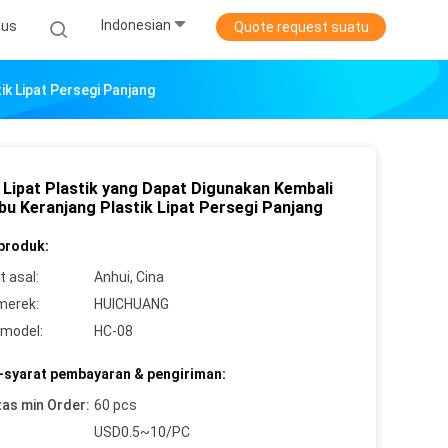
Indonesian
sus
Quote request suatu
ik Lipat Persegi Panjang
 Lipat Plastik yang Dapat Digunakan Kembali
bu Keranjang Plastik Lipat Persegi Panjang
 produk:
 asal:
Anhui, Cina
merek:
HUICHUANG
model:
HC-08
-syarat pembayaran & pengiriman:
tas min Order:
60 pcs
USD0.5~10/PC