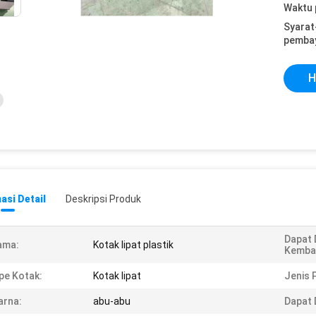
Waktu 
Syarat
pemba
H
asi Detail
Deskripsi Produk
Dapat 
ama:
Kotak lipat plastik
Kembal
pe Kotak:
Kotak lipat
Jenis 
arna:
abu-abu
Dapat 