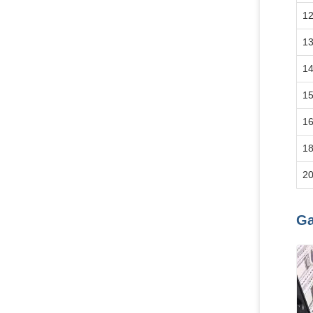
1
1
1
1
1
1
2
Ga