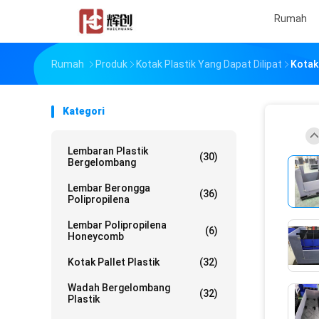
Rumah
Rumah
Produk
Kotak Plastik Yang Dapat Dilipat
Kotak
Kategori
Lembaran Plastik
(30)
Bergelombang
Lembar Berongga
(36)
Polipropilena
Lembar Polipropilena
(6)
Honeycomb
Kotak Pallet Plastik
(32)
Wadah Bergelombang
(32)
Plastik