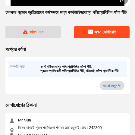
1
/
1
চমৎকার প্রভাব প্রতিরোধের কর্মক্ষমতা জন্য কাস্টমাইজযোগ্য পলিপ্রোপিলিন ফাঁপা শীট
ভালো দাম
এখন যোগাযোগ
পণ্যের বর্ণনা
লক্ষণীয় করা
,
কাস্টমাইজযোগ্য পলিপ্রোপিলিন ফাঁপা শীট
,
প্রভাব প্রতিরোধী পলিপ্রোপিলিন শীট
টেকসই ফাঁপা প্লাস্টিক শীট
আরো দেখুন
যোগাযোগের ঠিকানা
Mr. Sun
চীনের আনহুই প্রদেশের নিংগো শহরের ডায়াওয়ুতাই রোড।242300