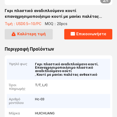
2
/
4
Γκρι πλαστικό αναδιπλούμενο κουτί
επαναχρησιμοποιήσιμο κουτί με μανίκι παλέτας
ανθεκτικό
Τιμή：USD0.5~10/PC
MOQ：20pcs
Καλύτερη τιμή
Επικοινωνήστε
Περιγραφή Προϊόντων
Υψηλό φως
,
Γκρι πλαστικό αναδιπλούμενο κουτί
Επαναχρησιμοποιήσιμο πλαστικό
αναδιπλούμενο κουτί
,
Κουτί με μανίκι παλέτας ανθεκτικό
Όροι
T/T, L/C
πληρωμής
Αριθμό
Hc-03
μοντέλου
Μάρκα
HUICHUANG