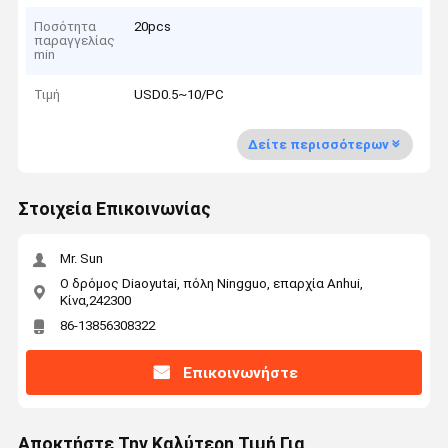
Ποσότητα
20pcs
παραγγελίας
min
Τιμή
USD0.5~10/PC
Δείτε περισσότερων
Στοιχεία Επικοινωνίας
Mr. Sun
Ο δρόμος Diaoyutai, πόλη Ningguo, επαρχία Anhui,
Κίνα,242300
86-13856308322
Επικοινωνήστε
Αποκτήστε Την Καλύτερη Τιμή Για