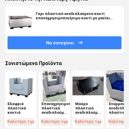
Γκρι πλαστικό αναδιπλούμενο κουτί
επαναχρησιμοποιήσιμο κουτί με μανίκι
παλέτας ανθεκτικό
Να συνεχίσει
Συνιστώμενα Προϊόντα
Ελαφριά
Επαναχρησιμοποιήσιμα
Μαύρο
Εναρμονίσ
πλαστικά
πλαστικά
πλαστικό
αναδιπλού
κουτιά
αναδιπλούμενα
αναδιπλούμενο
πλαστικά
κουτιά γκρι
κουτί
κιβώτια
αναδιπλούμενα
κυματοειδές
φύλλο
Καλύτερη τιμή
Καλύτερη τιμή
Καλύτερη τιμή
Καλύτερη 
πλαστικά
φύλλο
μέλιτος