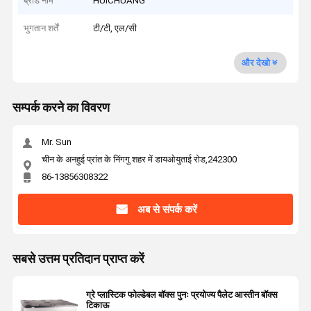
ब्रांड नाम
HUICHUANG
भुगतान शर्तें
टी/टी, एल/सी
और देखो
सम्पर्क करने का विवरण
Mr. Sun
चीन के अनहुई प्रांत के निंगगु शहर में डायओयुताई रोड,242300
86-13856308322
अब से संपर्क करें
सबसे उत्तम प्रतिदान प्राप्त करें
ग्रे प्लास्टिक फोल्डेबल बॉक्स पुनः प्रयोज्य पैलेट आस्तीन बॉक्स
टिकाऊ