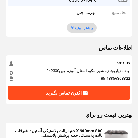
قیمت
USD0.5~10/PC
محل منبع
آنهویی، چین
بیشتر ببینید
اطلاعات تماس
Mr. Sun
جاده دياويوتاي، شهر ننگو، استان آنوي، چين242300
86-13856308322
اکنون تماس بگیرید
بهترين قيمت رو براي
800 X 600mm جعبه پالت پلاستیکی آستین تاشو قاب
پالت پلاستیکی جعبه پوشش پلاستیکی