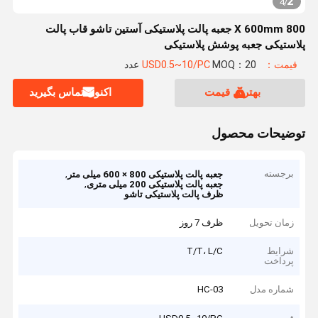
2
4
/
800 X 600mm جعبه پالت پلاستیکی آستین تاشو قاب پالت
پلاستیکی جعبه پوشش پلاستیکی
قیمت：USD0.5~10/PC
MOQ：20 عدد
بهترین قیمت
اکنون تماس بگیرید
توضیحات محصول
برجسته
,
جعبه پالت پلاستیکی 800 × 600 میلی متر
,
جعبه پالت پلاستیکی 200 میلی متری
ظرف پالت پلاستیکی تاشو
زمان تحویل
ظرف 7 روز
شرایط
T/T، L/C
پرداخت
شماره مدل
HC-03