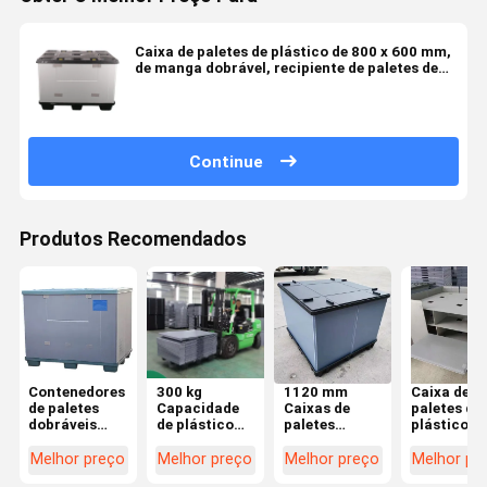
Caixa de paletes de plástico de 800 x 600 mm,
de manga dobrável, recipiente de paletes de
plástico, caixa de revestimento de plástico
Continue
Produtos Recomendados
Contenedores
300 kg
1120 mm
Caixa de
de paletes
Capacidade
Caixas de
paletes de
dobráveis
de plástico
paletes
plástico
quadrados
em
dobráveis
retangular
Resistentes a
contêineres
Agricultura
Caixas de
Melhor preço
Melhor preço
Melhor preço
Melhor pr
impactos
móveis de
Recipientes
paletes de