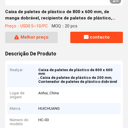
2
/
4
Caixa de paletes de plástico de 800 x 600 mm, de
manga dobrável, recipiente de paletes de plástico,
caixa de revestimento de plástico
Preço：USD0.5~10/PC
MOQ：20 pcs
Melhor preço
contacto
Descrição De Produto
Realçar
Caixa de paletes de plástico de 800 x 600
mm
,
,
Caixa de paletes de plástico de 200 mm
Contenedor de paletes de plástico dobrável
Lugar de
Anhui, China
origem
Marca
HUICHUANG
Número do
HC-03
modelo