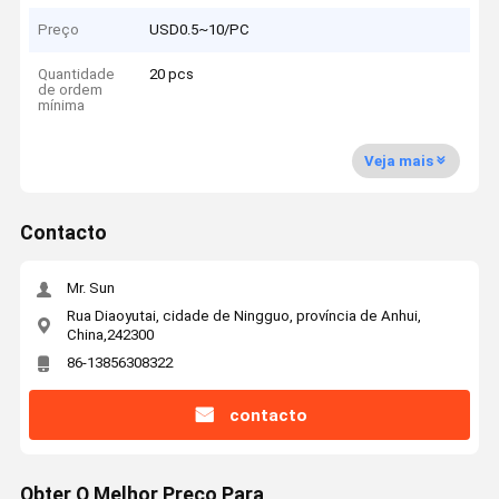
Preço
USD0.5~10/PC
Quantidade
20 pcs
de ordem
mínima
Veja mais
Contacto
Mr. Sun
Rua Diaoyutai, cidade de Ningguo, província de Anhui,
China,242300
86-13856308322
contacto
Obter O Melhor Preço Para